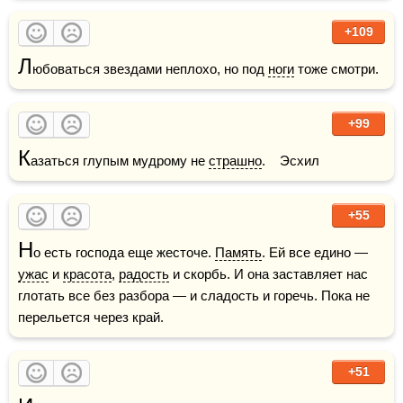
+109
Л
юбоваться звездами неплохо, но под 
ноги
 тоже смотри.
+99
К
азаться глупым мудрому не 
страшно
.    Эсхил
+55
Н
о есть господа еще жесточе. 
Память
. Ей все едино — 
ужас
 и 
красота
, 
радость
 и скорбь. И она заставляет нас 
глотать все без разбора — и сладость и горечь. Пока не 
перельется через край.
+51