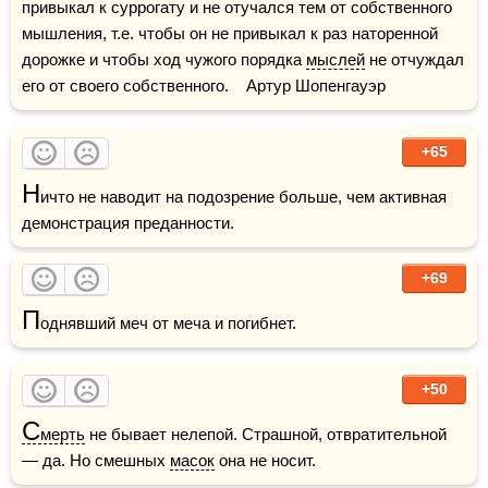
привыкал к суррогату и не отучался тем от собственного 
мышления, т.е. чтобы он не привыкал к раз наторенной 
дорожке и чтобы ход чужого порядка 
мыслей
 не отчуждал 
его от своего собственного.    Артур Шопенгауэр
+65
Н
ичто не наводит на подозрение больше, чем активная 
демонстрация преданности.
+69
П
однявший меч от меча и погибнет.
+50
С
мерть
 не бывает нелепой. Страшной, отвратительной 
— да. Но смешных 
масок
 она не носит.