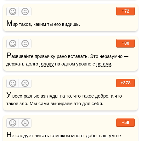
+72
М
ир
 таков, каким ты его видишь.
+80
Р
азвивайте 
привычку
 рано вставать. Это неразумно — 
держать долго 
голову
 на одном уровне с 
ногами
.
+378
У
 всех разные взгляды на то, что такое добро, а что 
такое зло. Мы сами выбираем это для себя.
+56
Н
е следует читать слишком много, дабы наш ум не 