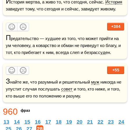
И
стория мертва, а живо то, что сегодня, сейчас. 
История
завидует тому, что сегодня и сейчас, завидует живому.
+384
П
редательство — худшее из того, что может прийти на 
ум человеку, а коварство и обман не приведут ко благу, и 
тот, кто прибегает к ним, всегда слеп и безрассуден.
+55
З
найте же, что разумный и решительный 
муж
 никогда не 
упустит случая послушать 
совет
 и того, кто ниже, и того, 
кто выше его по положению и разуму.
960
фраз
13
14
15
16
17
18
19
20
21
22
23
24
25
26
27
28