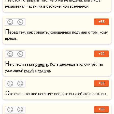
е стоит отрицать того, чего мы не видели. Мы лишь 
незаметная частичка в бесконечной вселенной.
+83
П
еред тем, как соврать, хорошенько подумай о том, кому 
врёшь.
+72
Н
е спеши звать 
смерть
. Коль делаешь это, считай, ты 
уже одной 
ногой
 в 
могиле
.
+53
Э
то очень тонкое понятие: всё, что вы 
любите
 и есть вы.
+80