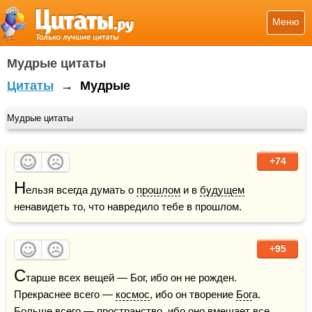
Меню
Мудрые цитаты
Цитаты
→
Мудрые
Мудрые цитаты
+74
Н
ельзя всегда думать о 
прошлом
 и в 
будущем
ненавидеть то, что навредило тебе в прошлом.
+95
С
тарше всех вещей — Бог, ибо он не рожден.  
Прекраснее всего — 
космос
, ибо он творение 
Бог
а.  
Больше всего — пространство, ибо оно вмещает все.  