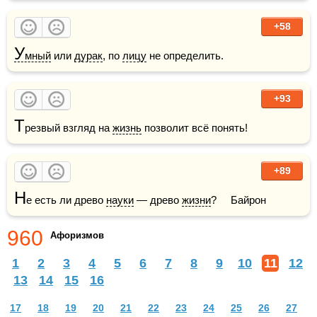
+58
У
мный
 или 
дурак
, по 
лицу
 не определить.
+93
Т
резвый взгляд на 
жизнь
 позволит всё понять!
+89
Н
е есть ли древо 
науки
 — древо 
жизни
?     Байрон
960
Афоризмов
1
2
3
4
5
6
7
8
9
10
11
12
13
14
15
16
17
18
19
20
21
22
23
24
25
26
27