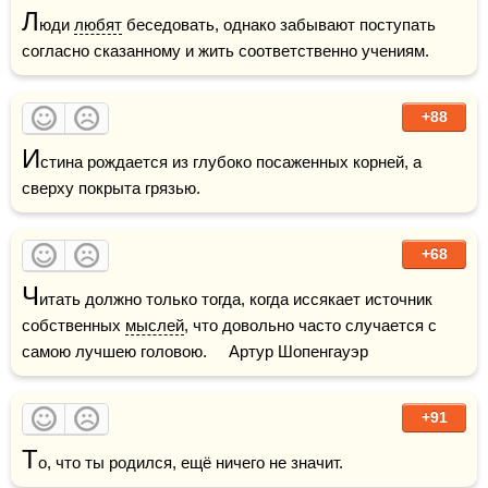
Л
юди 
любят
 беседовать, однако забывают поступать 
согласно сказанному и жить соответственно учениям.
+88
И
стина рождается из глубоко посаженных корней, а 
сверху покрыта грязью.
+68
Ч
итать должно только тогда, когда иссякает источник 
собственных 
мыслей
, что довольно часто случается с 
самою лучшею головою.     Артур Шопенгауэр
+91
Т
о, что ты родился, ещё ничего не значит.