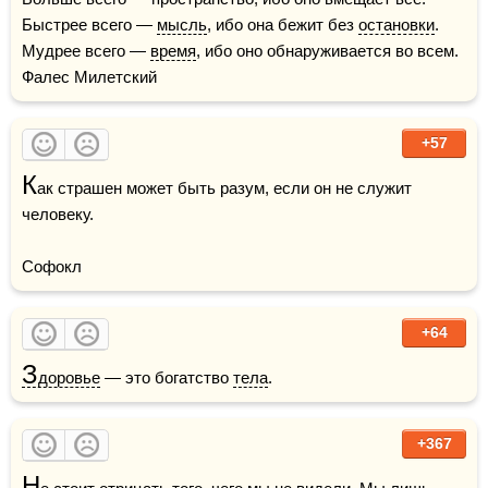
Быстрее всего — 
мысль
, ибо она бежит без 
остановки
.  
Мудрее всего — 
время
, ибо оно обнаруживается во всем.    
Фалес Милетский
+57
К
ак страшен может быть разум, если он не служит 
человеку.

Софокл
+64
З
доровье
 — это богатство 
тела
.
+367
Н