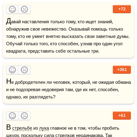
+72
Д
авай наставления только тому, кто ищет знаний, 
обнаружив свое невежество. Оказывай помощь только 
тому, кто не умеет внятно высказать свои заветные думы. 
Обучай только того, кто способен, узнав про один угол 
квадрата, представить себе остальные три.
+361
Н
е добродетелен ли человек, который, не ожидая обмана 
и не подозревая недоверия там, где их нет, способен, 
однако, их разглядеть?
+61
В
стрельбе
 из 
лука
 главное не в том, чтобы пробить 
шкуру, поскольку сила стрелков неодинакова. Так 