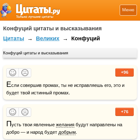
Меню
Конфуций цитаты и высказывания
Цитаты
→
Великих
→
Конфуций
Конфуций цитаты и высказывания
+96
Е
сли совершив промах, ты не исправляешь его, это и 
будет твой истинный промах.
+76
П
усть твои явленные 
желания
 будут направлены на 
добро — и народ будет 
добрым
.