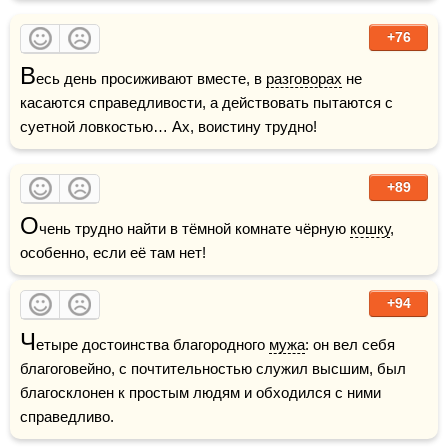
+76
В
есь день просиживают вместе, в 
разговорах
 не 
касаются справедливости, а действовать пытаются с 
суетной ловкостью… Ах, воистину трудно!
+89
О
чень трудно найти в тёмной комнате чёрную 
кошку
, 
особенно, если её там нет!
+94
Ч
етыре достоинства благородного 
мужа
: он вел себя 
благоговейно, с почтительностью служил высшим, был 
благосклонен к простым людям и обходился с ними 
справедливо.