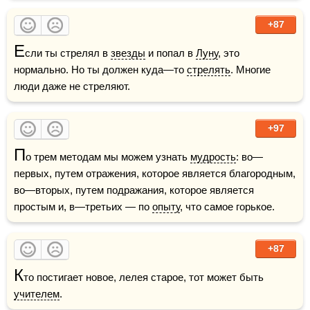
+87
Е
сли ты стрелял в 
звезды
 и попал в 
Луну
, это 
нормально. Но ты должен куда—то 
стрелять
. Многие 
люди даже не стреляют. 
+97
П
о трем методам мы можем узнать 
мудрость
: во—
первых, путем отражения, которое является благородным, 
во—вторых, путем подражания, которое является 
простым и, в—третьих — по 
опыту
, что самое горькое. 
+87
К
то постигает новое, лелея старое, тот может быть 
учителем
.