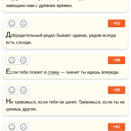
завещано нам с древних времен.
+63
Д
обродетельный редко бывает одинок, рядом всегда 
есть соседи.
+98
Е
сли тебе плюют в 
спину
 — значит ты идешь впереди.
+90
Н
е тревожься, если тебя не ценят. Тревожься, если ты не 
ценишь других.
+61