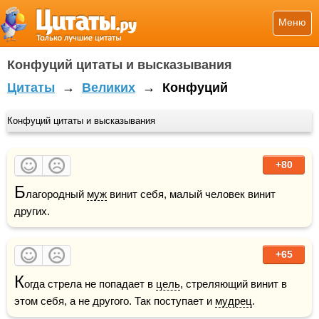
Меню
Конфуций цитаты и высказывания
Цитаты
→
Великих
→
Конфуций
Конфуций цитаты и высказывания
+80
Б
лагородный 
муж
 винит себя, малый человек винит 
других.
+65
К
огда стрела не попадает в 
цель
, стреляющий винит в 
этом себя, а не другого. Так поступает и 
мудрец
.