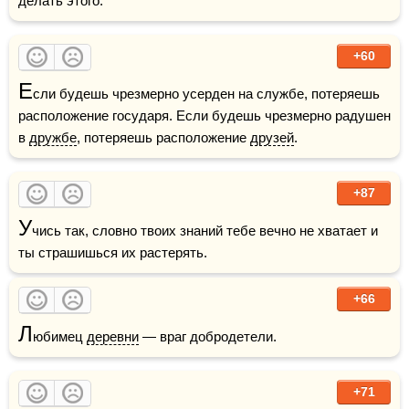
делать этого.
+60
Е
сли будешь чрезмерно усерден на службе, потеряешь 
расположение государя. Если будешь чрезмерно радушен 
в 
дружбе
, потеряешь расположение 
друзей
.
+87
У
чись так, словно твоих знаний тебе вечно не хватает и 
ты страшишься их растерять.
+66
Л
юбимец 
деревни
 — враг добродетели.
+71