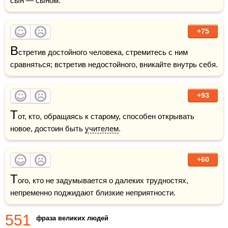
сын — сыном.
+75
В
стретив достойного человека, стремитесь с ним 
сравняться; встретив недостойного, вникайте внутрь себя.
+93
Т
от, кто, обращаясь к старому, способен открывать 
новое, достоин быть 
учителем
.
+60
Т
ого, кто не задумывается о далеких трудностях, 
непременно поджидают близкие неприятности.
551
фраза великих людей