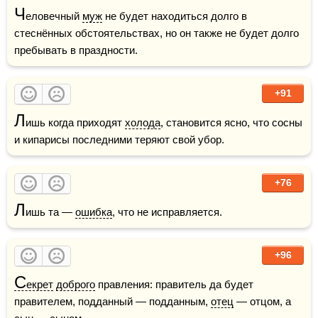
Ч
еловечный 
муж
 не будет находиться долго в 
стеснённых обстоятельствах, но он также не будет долго 
пребывать в праздности.
+91
Л
ишь когда приходят 
холода
, становится ясно, что сосны 
и кипарисы последними теряют свой убор.
+76
Л
ишь та — 
ошибка
, что не исправляется.
+96
С
екрет
доброго
 правления: правитель да будет 
правителем, подданный — подданным, 
отец
 — отцом, а 