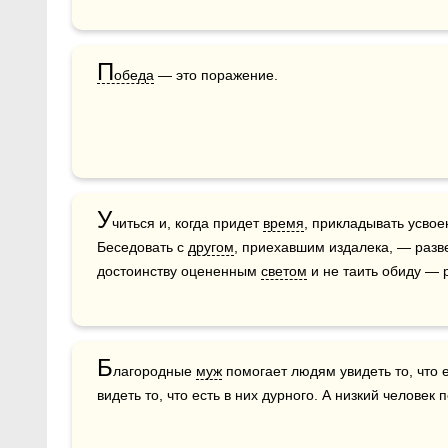
П
обеда
 — это поражение.
У
читься и, когда придет 
время
, прикладывать усвое
Беседовать с 
другом
, приехавшим издалека, — разве
достоинству оцененным 
светом
 и не таить обиду — 
Б
лагородные 
муж
 помогает людям увидеть то, что е
видеть то, что есть в них дурного. А низкий человек 