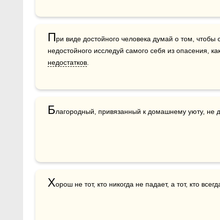
П
ри виде достойного человека думай о том, чтобы с
недостатков
.
Б
лагородный, привязанный к домашнему уюту, не д
Х
орош не тот, кто никогда не падает, а тот, кто все