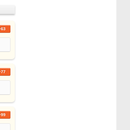
+63
+77
+99