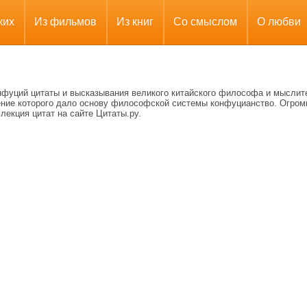
ких
Из фильмов
Из книг
Со смыслом
О любви
нфуций цитаты и высказывания великого китайского философа и мыслит
ение которого дало основу философской системы конфуцианство. Огром
лекция цитат на сайте Цитаты.ру.