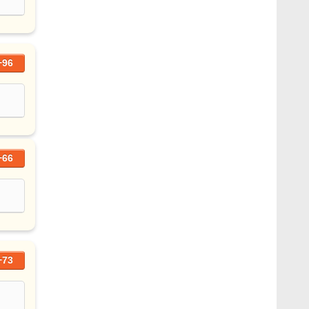
+96
+66
+73