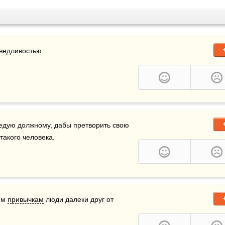
аведливостью.
, и следую должному, дабы претворить свою 
 такого человека.
им 
привычкам
 люди далеки друг от 