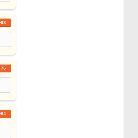
+93
+76
+94