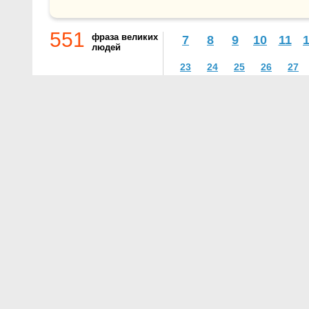
551
фраза великих
7
8
9
10
11
людей
23
24
25
26
27
О проекте
Контакты