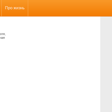
Про жизнь
еля,
ная