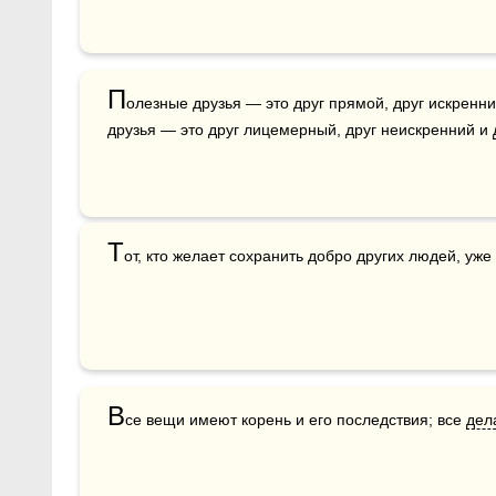
П
олезные друзья — это друг прямой, друг искренн
друзья — это друг лицемерный, друг неискренний и 
Т
от, кто желает сохранить добро других людей, уже
В
се вещи имеют корень и его последствия; все 
дел