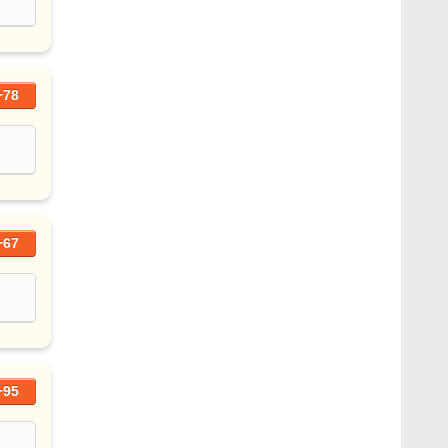
+78
+67
+95