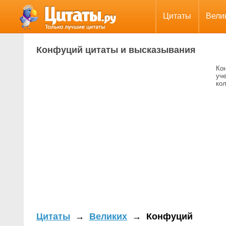
Цитаты
Вели
Конфуций цитаты и высказывания
Ко
уч
кол
Цитаты
→
Великих
→
Конфуций