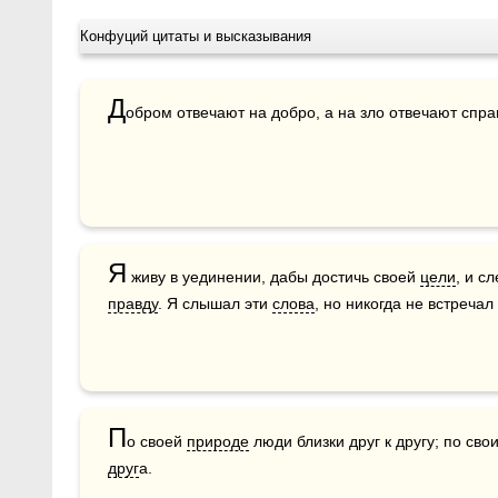
Конфуций цитаты и высказывания
Д
обром отвечают на добро, а на зло отвечают спр
Я
 живу в уединении, дабы достичь своей 
цели
правду
. Я слышал эти 
слова
, но никогда не встречал
П
о своей 
природе
 люди близки друг к другу; по сво
друг
а.