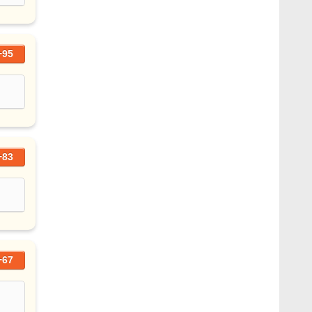
+95
+83
+67