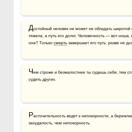
Д
остойный человек не может не обладать широтой п
тяжела, а путь его долог. Человечность — вот ноша, 
она? Только 
смерть
 завершает его путь: разве не до
Ч
ем строже и безжалостнее ты судишь себя, тем с
судить других.
Р
асточительность ведет к непокорности, а бережлив
захудалость, чем непокорность.