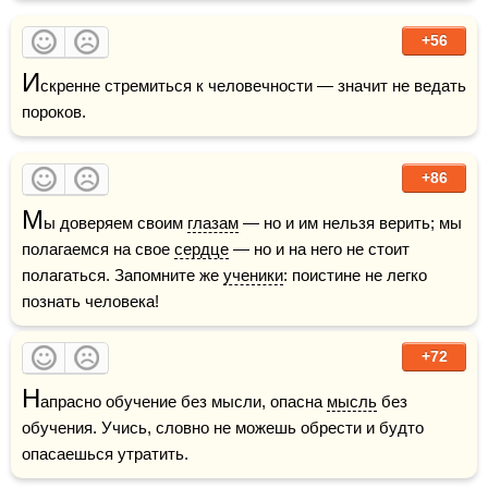
+56
И
скренне стремиться к человечности — значит не ведать 
пороков.
+86
М
ы доверяем своим 
глазам
 — но и им нельзя верить; мы 
полагаемся на свое 
сердце
 — но и на него не стоит 
полагаться. Запомните же 
ученики
: поистине не легко 
познать человека!
+72
Н
апрасно обучение без мысли, опасна 
мысль
 без 
обучения. Учись, словно не можешь обрести и будто 
опасаешься утратить.