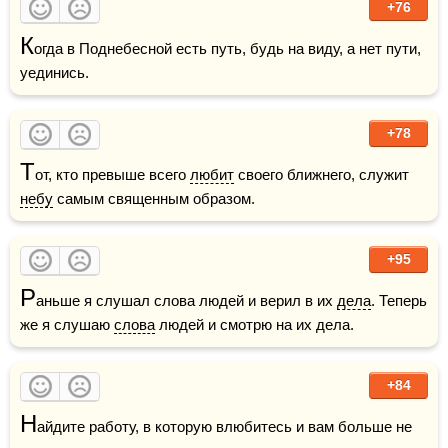
+76
К
огда в Поднебесной есть путь, будь на виду, а нет пути, 
уединись.
+78
Т
от, кто превыше всего 
любит
 своего ближнего, служит 
небу
 самым священным образом.
+95
Р
аньше я слушал слова людей и верил в их 
дела
. Теперь 
же я слушаю 
слова
 людей и смотрю на их дела.
+84
Н
айдите работу, в которую влюбитесь и вам больше не 