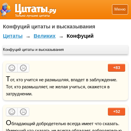
Меню
Конфуций цитаты и высказывания
Цитаты
→
Великих
→
Конфуций
Конфуций цитаты и высказывания
+83
Т
от, кто учится не размышляя, впадет в заблуждение. 
Тот, кто размышляет, не желая учиться, окажется в 
затруднении.
+52
О
бладающий добродетелью всегда имеет что сказать. 
Имеющий что сказать не всегда обладает добродетелью. 