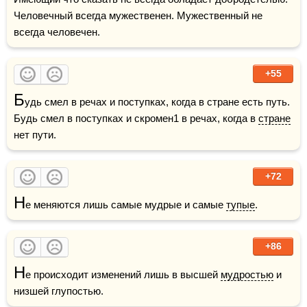
Человечный всегда мужественен. Мужественный не 
всегда человечен.
+55
Б
удь смел в речах и поступках, когда в стране есть путь. 
Будь смел в поступках и скромен1 в речах, когда в 
стране
нет пути.
+72
Н
е меняются лишь самые мудрые и самые 
тупые
.
+86
Н
е происходит изменений лишь в высшей 
мудростью
 и 
низшей глупостью.