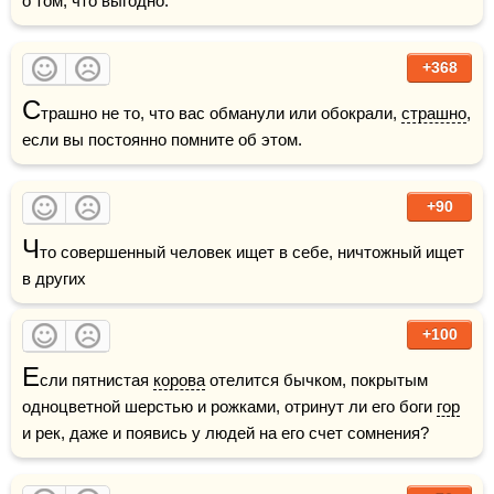
о том, что выгодно.
+368
С
трашно не то, что вас обманули или обокрали, 
страшно
, 
если вы постоянно помните об этом.
+90
Ч
то совершенный человек ищет в себе, ничтожный ищет 
в других
+100
Е
сли пятнистая 
корова
 отелится бычком, покрытым 
одноцветной шерстью и рожками, отринут ли его боги 
гор
и рек, даже и появись у людей на его счет сомнения?