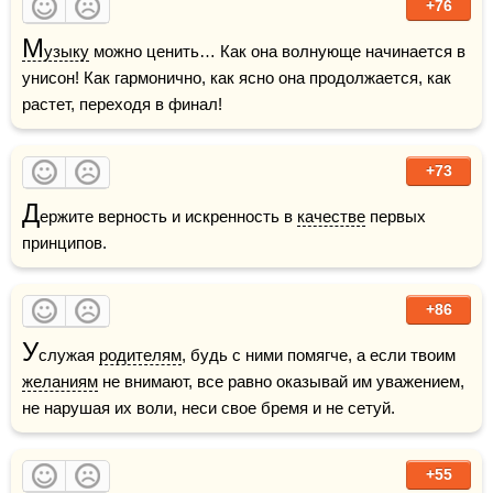
+76
М
узыку
 можно ценить… Как она волнующе начинается в 
унисон! Как гармонично, как ясно она продолжается, как 
растет, переходя в финал!
+73
Д
ержите верность и искренность в 
качестве
 первых 
принципов.
+86
У
служая 
родителям
, будь с ними помягче, а если твоим 
желаниям
 не внимают, все равно оказывай им уважением, 
не нарушая их воли, неси свое бремя и не сетуй.
+55