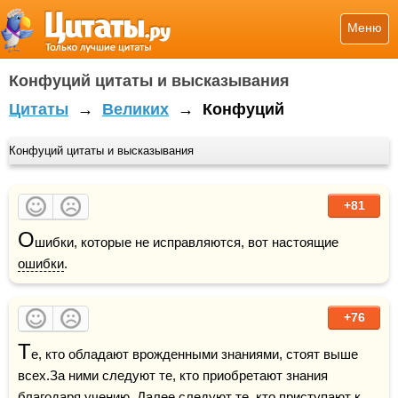
Меню
Конфуций цитаты и высказывания
Цитаты
→
Великих
→
Конфуций
Конфуций цитаты и высказывания
+81
О
шибки, которые не исправляются, вот настоящие 
ошибки
.
+76
Т
е, кто обладают врожденными знаниями, стоят выше 
всех.За ними следуют те, кто приобретают знания 
благодаря учению. Далее следуют те, кто приступают к 