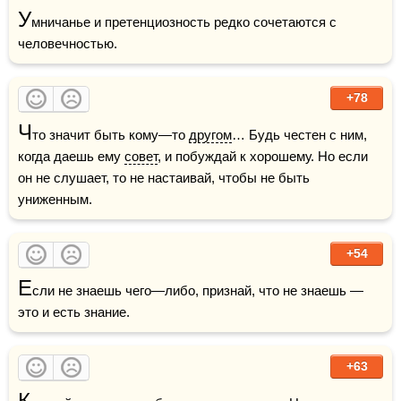
У
мничанье и претенциозность редко сочетаются с 
человечностью.
+78
Ч
то значит быть кому—то 
другом
… Будь честен с ним, 
когда даешь ему 
совет
, и побуждай к хорошему. Но если 
он не слушает, то не настаивай, чтобы не быть 
униженным.
+54
Е
сли не знаешь чего—либо, признай, что не знаешь — 
это и есть знание.
+63
К