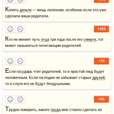
К
опить 
деньги
 — вещь полезная, особенно если это уже 
сделали ваши родители.
+369
К
то не меняет путь 
отца
 три года после его 
смерти
, тот 
может называться почитающим родителей.
+79
Е
сли государь чтит родителей, то и простой люд будет 
человечным. Если господин не забывает старых 
друзей
, 
то и слуги его не будут бездушными.
+65
Т
рудно поверить, какого 
труда
 мне стоило сделать из 