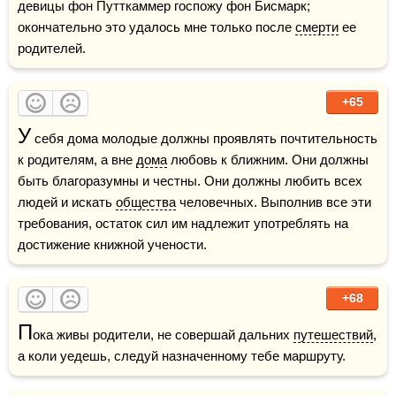
девицы фон Путткаммер госпожу фон Бисмарк; 
окончательно это удалось мне только после 
смерти
 ее 
родителей.
+65
У
 себя дома молодые должны проявлять почтительность 
к родителям, а вне 
дома
 любовь к ближним. Они должны 
быть благоразумны и честны. Они должны любить всех 
людей и искать 
общества
 человечных. Выполнив все эти 
требования, остаток сил им надлежит употреблять на 
достижение книжной учености.
+68
П
ока живы родители, не совершай дальних 
путешествий
, 
а коли уедешь, следуй назначенному тебе маршруту.