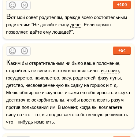
+100
В
от мой 
совет
 родителям, прежде всего состоятельным 
родителям: "Не давайте сыну 
денег
. Если карман 
позволяет, дайте ему лошадей".
+54
К
аким бы отвратительным ни было ваше положение, 
старайтесь не винить в этом внешние силы: 
историю
, 
государство, начальство, расу, родителей, фазу луны, 
детство
, несвоевременную высадку на горшок и т. д. 
Меню обширное и скучное, и сами его обширность и скука 
достаточно оскорбительны, чтобы восстановить разум 
против пользования им. В момент, когда вы возлагаете 
вину на что—то, вы подрываете собственную решимость 
что—нибудь изменить.