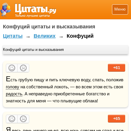
Меню
Конфуций цитаты и высказывания
Цитаты
→
Великих
→
Конфуций
Конфуций цитаты и высказывания
+61
Е
сть грубую пищу и пить ключевую воду, спать, положив 
голову
 на собственный локоть, — во всем этом есть своя 
радость
. А неправедно приобретенные богатство и 
знатность для меня — что плывущие облака!
+65
Я
 весь день ничего не ел, всю 
ночь
 совсем не спал и все 