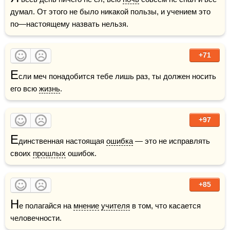
думал. От этого не было никакой пользы, и учением это 
по—настоящему назвать нельзя.
+71
Е
сли меч понадобится тебе лишь раз, ты должен носить 
его всю 
жизнь
.
+97
Е
динственная настоящая 
ошибка
 — это не исправлять 
своих 
прошлых
 ошибок. 
+85
Н
е полагайся на 
мнение
учителя
 в том, что касается 
человечности.