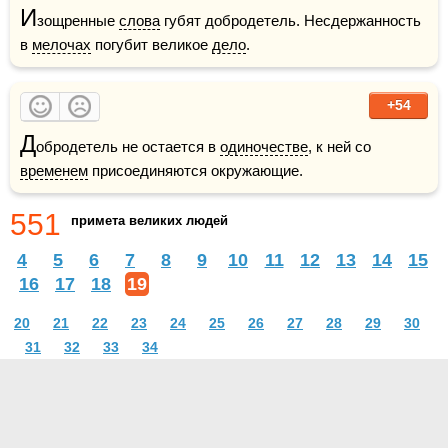
И
зощренные 
слова
 губят добродетель. Несдержанность 
в 
мелочах
 погубит великое 
дело
.
+54
Д
обродетель не остается в 
одиночестве
, к ней со 
временем
 присоединяются окружающие.
551
примета великих людей
4
5
6
7
8
9
10
11
12
13
14
15
16
17
18
19
20
21
22
23
24
25
26
27
28
29
30
31
32
33
34