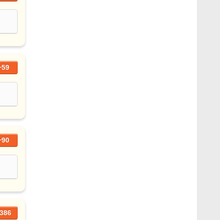
+59
+90
386