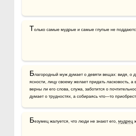
Т
олько самые мудрые и самые глупые не поддаютс
Б
лагородный муж думает о девяти вещах: видя, о д
ясности, лицу своему желает придать ласковость, а 
верны ли его слова, служа, заботится о почтительнос
думает о трудностях, а собираясь что—то приобрест
Б
езумец жалуется, что люди не знают его, 
мудрец
 