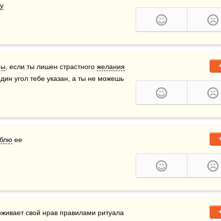
у
ны
, если ты лишен страстного 
желания
дин угол тебе указан, а ты не можешь 
блю
 ее
рживает свой нрав правилами ритуала 