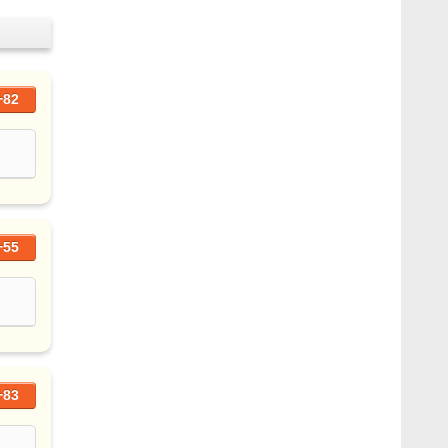
+82
+55
+83