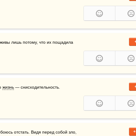
 живы лишь потому, что их пощадила 
ю 
жизнь
 — снисходительность.
+
боюсь отстать. Видя перед собой зло, 