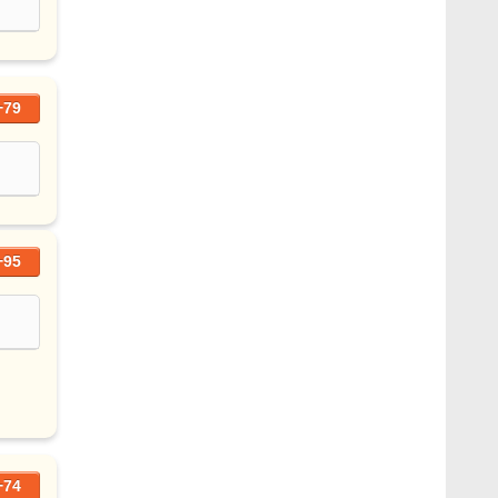
+79
+95
+74