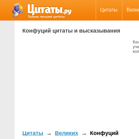
Цитаты
Вели
Конфуций цитаты и высказывания
Ко
уч
кол
Цитаты
→
Великих
→
Конфуций