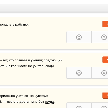
попасть в рабство.
 тот, кто познает в учении; следующий 
кто и в крайности не учится, люди 
асширять познания, не хвастаясь перед другими; прилежно учиться, не чувствуя 
й, — все это дается мне без 
труда
.