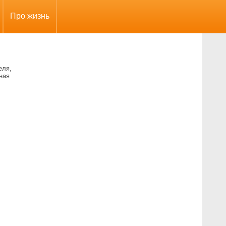
Про жизнь
еля,
ная