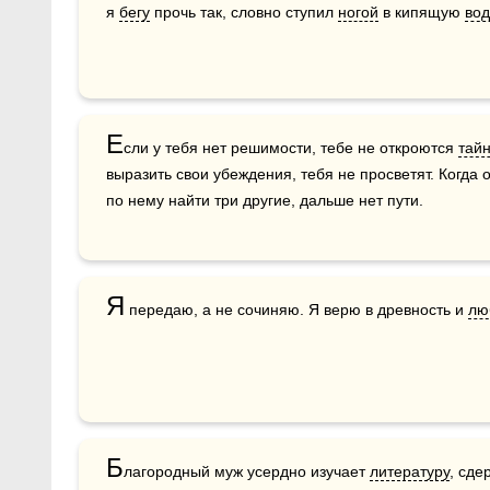
я 
бегу
 прочь так, словно ступил 
ногой
 в кипящую 
вод
Е
сли у тебя нет решимости, тебе не откроются 
тай
выразить свои убеждения, тебя не просветят. Когда о
по нему найти три другие, дальше нет пути.
Я
 передаю, а не сочиняю. Я верю в древность и 
лю
Б
лагородный муж усердно изучает 
литературу
, сде