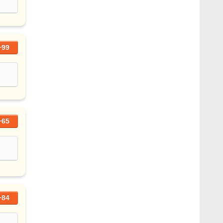
+99
+65
+84