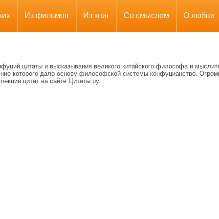
ких
Из фильмов
Из книг
Со смыслом
О любви
нфуций цитаты и высказывания великого китайского философа и мыслит
ение которого дало основу философской системы конфуцианство. Огром
лекция цитат на сайте Цитаты.ру.