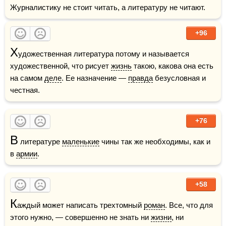
Журналистику не стоит читать, а литературу не читают. 
+96
Х
удожественная литература потому и называется 
художественной, что рисует 
жизнь
 такою, какова она есть 
на самом 
деле
. Ее назначение — 
правда
 безусловная и 
честная.
+76
В
 литературе 
маленькие
 чины так же необходимы, как и 
в 
армии
.
+58
К
аждый может написать трехтомный 
роман
. Все, что для 
этого нужно, — совершенно не знать ни 
жизни
, ни 