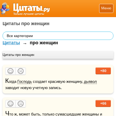
Меню
Цитаты про женщин
Все картегории
Цитаты
→
про женщин
Цитаты про женщин
+80
К
огда 
Господь
 создает красивую женщину, 
дьявол
заводит новую учетную запись.
+66
Ч
то ж, может быть, только 
сумасшедшие
 женщины и 