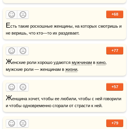
+68
Е
сть такие роскошные женщины, на которых смотришь и 
не веришь, что кто—то их раздевает.
+77
Ж
енские роли хорошо удаются 
мужчинам
 в 
кино
, 
мужские роли — женщинам в 
жизни
.
+57
Ж
енщина хочет, чтобы ее любили, чтобы с ней говорили 
и чтобы одновременно сгорали от страсти к ней.
+79