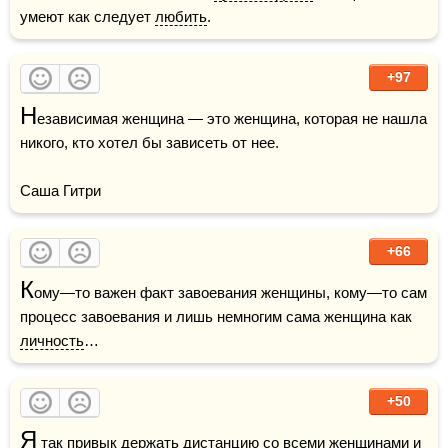
умеют как следует 
любить
.
+97
Н
езависимая женщина — это женщина, которая не нашла 
никого, кто хотел бы зависеть от нее.

Саша Гитри
+66
К
ому—то важен факт завоевания женщины, кому—то сам 
процесс завоевания и лишь немногим сама женщина как 
личность
…
+50
Я
 так привык держать дистанцию со всеми женщинами и 