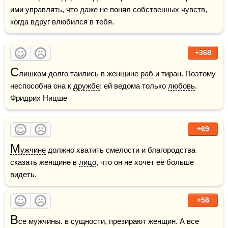
ими управлять, что даже не понял собственных чувств, 
когда вдруг влюбился в тебя.
+368
С
лишком долго таились в женщине 
раб
 и тиран. Поэтому 
неспособна она к 
дружбе
: ей ведома только 
любовь
.    
Фридрих Ницше
+69
М
ужчине
 должно хватить смелости и благородства 
сказать женщине в 
лицо
, что он не хочет её больше 
видеть.
+58
В
се мужчины. в сущности, презирают женщин. А все 