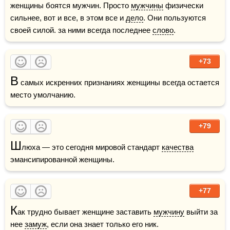
женщины боятся мужчин. Просто 
мужчины
 физически 
сильнее, вот и все, в этом все и 
дело
. Они пользуются 
своей силой. за ними всегда последнее 
слово
.
+73
В
 самых искренних признаниях женщины всегда остается 
место умолчанию.
+79
Ш
люха — это сегодня мировой стандарт 
качества
эмансипированной женщины.
+77
К
ак трудно бывает женщине заставить 
мужчину
 выйти за 
нее 
замуж
, если она знает только его ник.