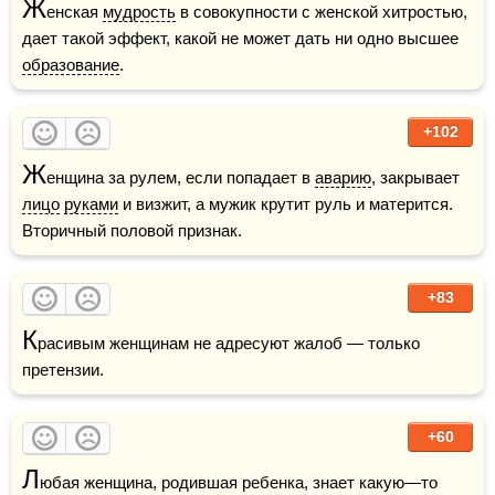
Ж
енская 
мудрость
 в совокупности с женской хитростью, 
дает такой эффект, какой не может дать ни одно высшее 
образование
.
+102
Ж
енщина за рулем, если попадает в 
аварию
, закрывает 
лицо
руками
 и визжит, а мужик крутит руль и матерится. 
Вторичный половой признак.
+83
К
расивым женщинам не адресуют жалоб — только 
претензии.
+60
Л
юбая женщина, родившая ребенка, знает какую—то 