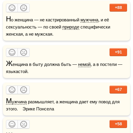
+88
Н
о женщина — не кастрированный 
мужчина
, и её 
сексуальность — по своей 
природе
 специфически 
женская, а не мужская.
+91
Ж
енщина в быту должна быть — 
немой
, а в постели — 
языкастой.
+67
М
ужчина
 размышляет, а женщина дает ему повод для 
этого.    Эрике Понсела
+58