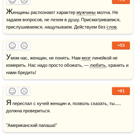
Ж
енщины распознают характер 
мужчины
 молча. Не 
задаем вопросов, не лезем в душу. Присматриваемся, 
прислушиваемся, нащупываем. Действуем без 
слов
.
+53
У
мом нас, женщин, не понять. Нам 
мозг
 линейкой не 
измерить. Нас надо просто обожать, — 
любить
, хранить и 
нами бредить!
+81
Я
 переспал с кучей женщин и, позволь сказать, ты..... 
должна провериться.

"Американский папаша!"