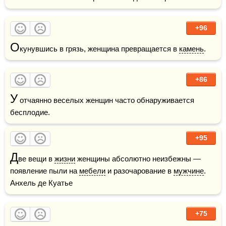
+96
О
кунувшись в грязь, женщина превращается в 
камень
.
+86
У
 отчаянно веселых женщин часто обнаруживается 
бесплодие.
+95
Д
ве вещи в 
жизни
 женщины абсолютно неизбежны — 
появление пыли на 
мебели
 и разочарование в 
мужчине
.     
Анхель де Куатье
+75