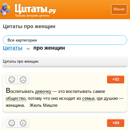
Меню
Цитаты про женщин
Все картегории
Цитаты
→
про женщин
Цитаты про женщин
+92
В
оспитывать 
девочку
 — это воспитывать самое 
общество
, потому что оно исходит из 
семьи
, где душою — 
женщина.    Жюль Мишле
+89