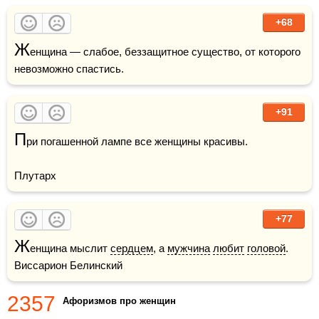
+68
Ж
енщина — слабое, беззащитное существо, от которого 
невозможно спастись.
+91
П
ри погашенной лампе все женщины красивы. 

Плутарх
+77
Ж
енщина мыслит 
сердцем
, а 
мужчина
любит
головой
.    
Виссарион Белинский
2357
Афоризмов про женщин