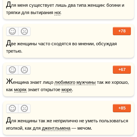
Д
ля меня существует лишь два типа женщин: богини и 
тряпки для вытирания 
ног
.
+78
Д
ве женщины часто сходятся во мнении, обсуждая 
третью.
+67
Ж
енщина знает лицо 
любимого
мужчины
 так же хорошо, 
как 
моряк
 знает открытое 
море
.
+85
Д
ля женщины так же неприлично не уметь пользоваться 
иголкой, как для 
джентльмена
 — мечом.