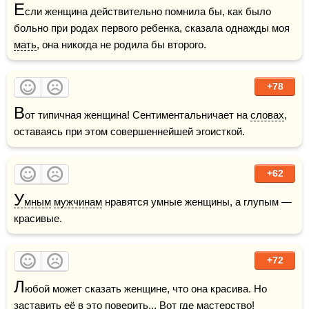
Е
сли женщина действительно помнила бы, как было 
больно при родах первого ребенка, сказала однажды моя 
мать
, она никогда не родила бы второго.
+78
В
от типичная женщина! Сентиментальничает на 
словах
, 
оставаясь при этом совершеннейшей эгоисткой.
+62
У
мным
мужчинам
 нравятся умные женщины, а глупым — 
красивые.
+72
Л
юбой может сказать женщине, что она красива. Но 
заставить её в это поверить... Вот где мастерство!