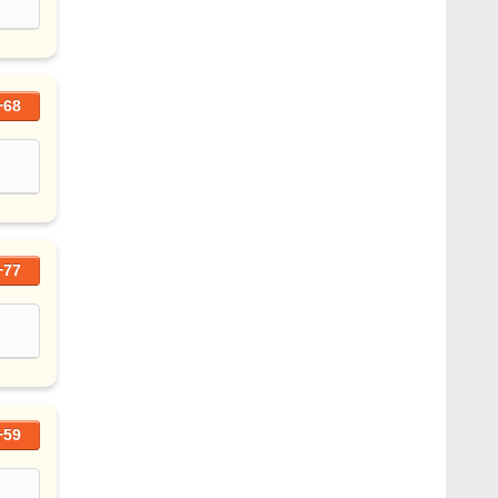
+68
+77
+59