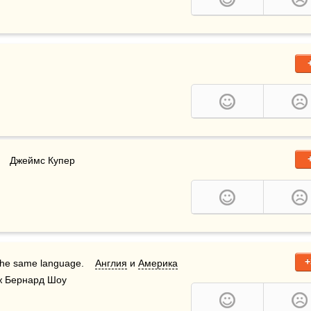
     Джеймс Купер
+
he same language.    
Англия
 и 
Америка
ж Бернард Шоу