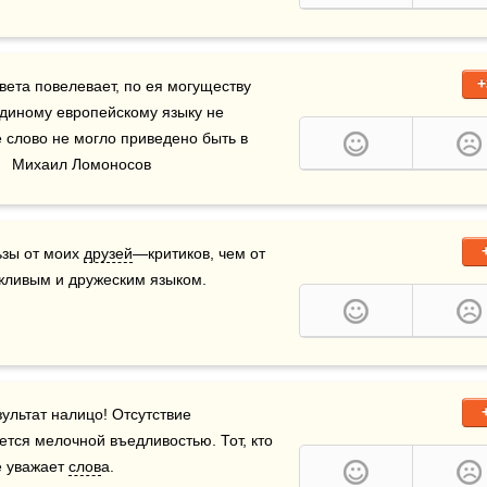
+
вета повелевает, по ея могуществу 
единому европейскому языку не 
е слово не могло приведено быть в 
    Михаил Ломоносов
зы от моих 
друзей
—критиков, чем от 
ивым и дружеским языком.    
ультат налицо! Отсутствие 
тся мелочной въедливостью. Тот, кто 
 уважает 
слов
а.