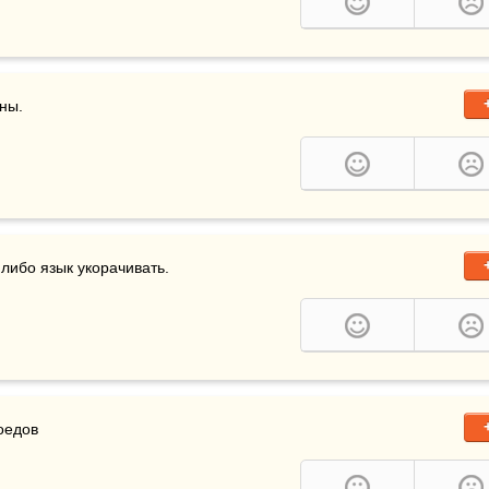
ы. 

либо язык укорачивать. 

оедов 