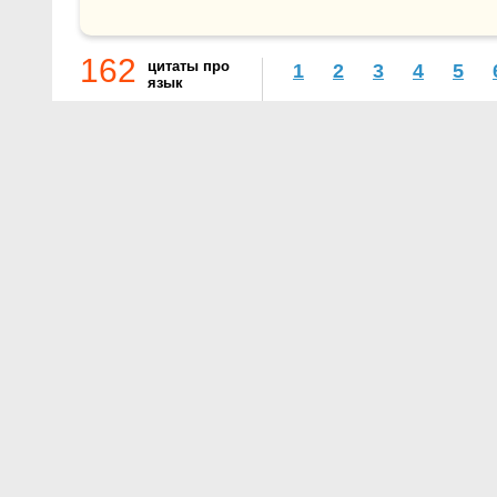
162
цитаты про
1
2
3
4
5
язык
О проекте
Контакты