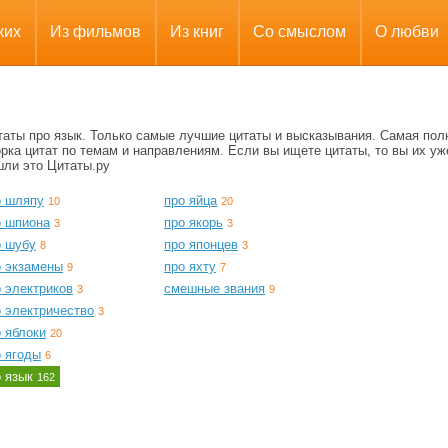
ких
Из фильмов
Из книг
Со смыслом
О любви
таты про язык. Только самые лучшие цитаты и высказывания. Самая пол
рка цитат по темам и направлениям. Если вы ищете цитаты, то вы их уж
шли это Цитаты.ру
о шляпу
про яйца
10
20
о шпиона
про якорь
3
3
о шубу
про японцев
8
3
о экзамены
про яхту
9
7
 электриков
смешные звания
3
9
о электричество
3
 яблоки
20
о ягоды
6
о язык
162