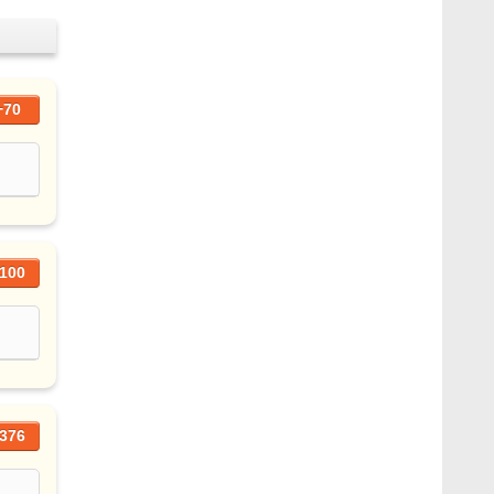
+70
100
376