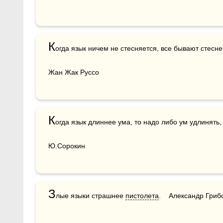
К
огда язык ничем не стесняется, все бывают стеснен
Жан Жак Руссо
К
огда язык длиннее ума, то надо либо ум удлинять, 
Ю.Сорокин
З
лые языки страшнее 
пистолета
.    Александр Гриб