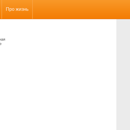
Про жизнь
ная
е