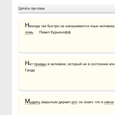
Цитаты про язык
Н
икогда так быстро не изнашивается язык человека, 
ложь
.     Павел Курьянофф
Н
ет 
правды
 в человеке, который не в состоянии кон
Ганди
М
удрец
 закрытым держит 
рот
, он знает, что и 
свеча