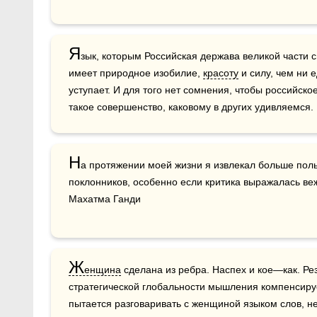
Я
зык, которым Российская держава великой части с
имеет природное изобилие, 
красоту
 и силу, чем ни 
уступает. И для того нет сомнения, чтобы российско
такое совершенство, каковому в других удивляемся.
Н
а протяжении моей жизни я извлекал больше поль
поклонников, особенно если критика выражалась вежл
Махатма Ганди
Ж
енщина
 сделана из ребра. Наспех и кое—как. Рез
стратегической глобальности мышления компенсируе
пытается разговаривать с женщиной языком слов, не