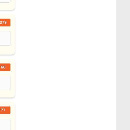
379
+68
+77