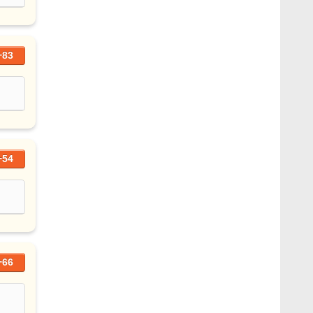
+83
+54
+66