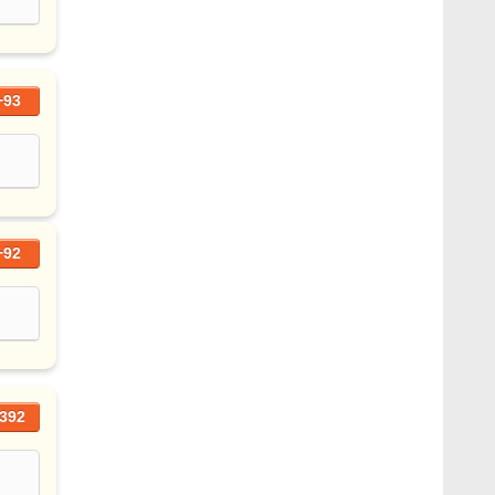
+93
+92
392