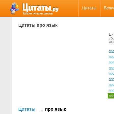
Цитаты
Вели
Цитаты про язык
Ци
сбо
на
пр
пр
пр
пр
про
пр
про
пр
пр
Цитаты
→
про язык