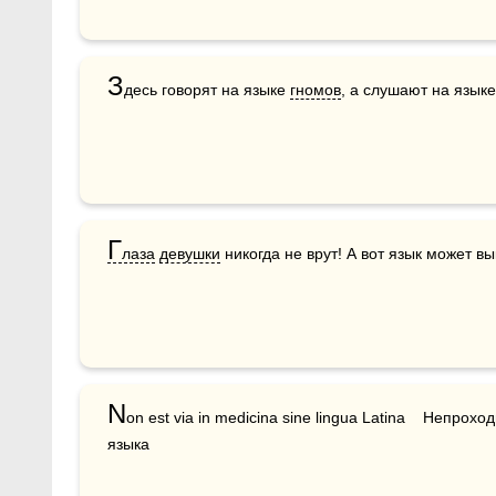
З
десь говорят на языке 
гномов
, а слушают на языке
Г
лаза
девушки
 никогда не врут! А вот язык может в
N
on est via in medicina sine lingua Latina    Непрохо
языка