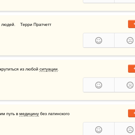
 людей.    Терри Пратчетт
ыкрутиться из любой 
ситуации
.
дим путь в 
медицину
 без латинского 