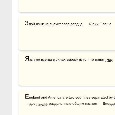
З
лой язык не значит злое 
сердце
.     Юрий Олеша
Я
зык не всегда в силах выразить то, что видит 
глаз
.
E
ngland and America are two countries separated by t
— две 
нации
, разделенные общим языком.    Джорд