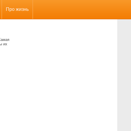
Про жизнь
Самая
ы их