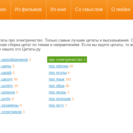
ких
Из фильмов
Из книг
Со смыслом
О любви
таты про электричество. Только самые лучшие цитаты и высказывания. 
ная сборка цитат по темам и направлениям. Если вы ищете цитаты, то в
е нашли это Цитаты.ру
о шизофреников
про электричество
3
3
о шипы
про яблоки
3
20
о шкаф
про ягоды
5
6
о школу
про язык
50
162
о шляпу
про яйца
10
20
о шпиона
про якорь
3
3
о шубу
про японцев
8
3
о экзамены
про яхту
9
7
 электриков
3