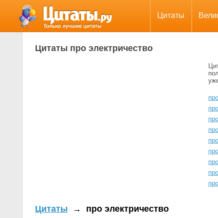
Цитаты
Вели
Цитаты про электричество
Ци
пол
уж
пр
пр
пр
пр
пр
пр
пр
пр
про
Цитаты
→
про электричество