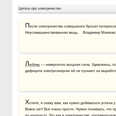
Цитаты про электричество
П
осле электричества совершенно бросил интересов
Неусовершенствованная вещь.    Владимир Маяковс
Л
юбовь
 — невероятно мощная сила. Удивляюсь, по
дефицита электроэнергии её не пускают на выработк
Х
отите, я скажу вам, как нужно добиваться успеха 
Вовсе нет! Всё очень просто. Нужно понимать, что п
по контрасту. Это как в электричестве: противополож