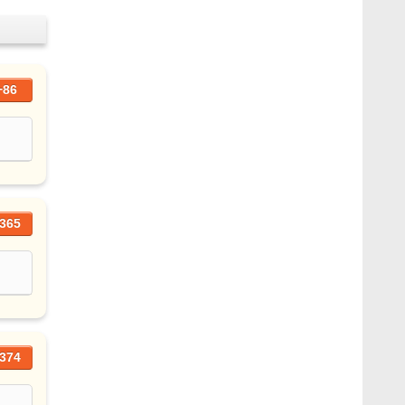
+86
365
374