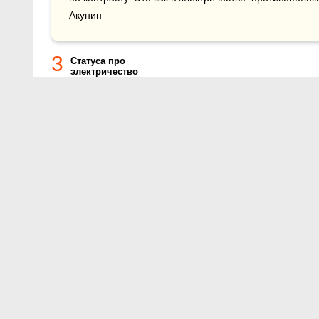
Акунин
3
Статуса про
электричество