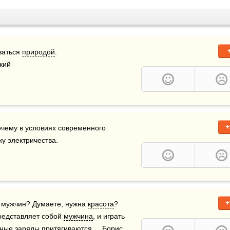
аться 
природой
. 
кий
+
чему в условиях современного 
у электричества.
+
у мужчин? Думаете, нужна 
красота
? 
редставляет собой 
мужчина
, и играть 
ные заряды притягиваются.    Борис 