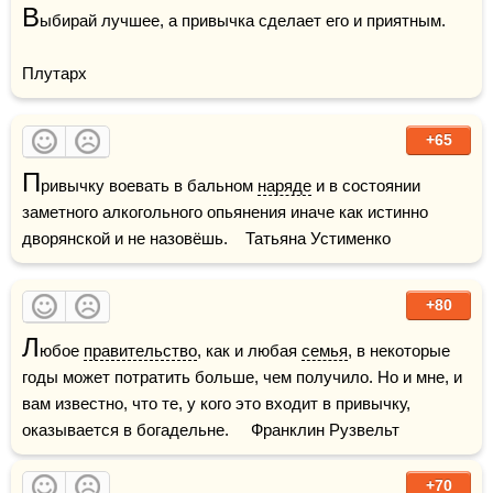
В
ыбирай лучшее, а привычка сделает его и приятным.

Плутарх
+65
П
ривычку воевать в бальном 
наряде
 и в состоянии 
заметного алкогольного опьянения иначе как истинно 
дворянской и не назовёшь.    Татьяна Устименко
+80
Л
юбое 
правительство
, как и любая 
семья
, в некоторые 
годы может потратить больше, чем получило. Но и мне, и 
вам известно, что те, у кого это входит в привычку, 
оказывается в богадельне.     Франклин Рузвельт
+70