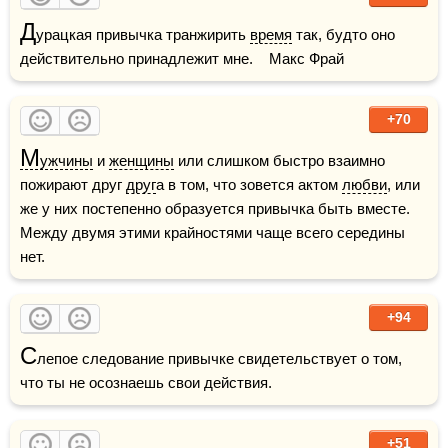
Д
урацкая привычка транжирить 
время
 так, будто оно 
действительно принадлежит мне.    Макс Фрай
+70
М
ужчины
 и 
женщины
 или слишком быстро взаимно 
пожирают друг 
друг
а в том, что зовется актом 
любви
, или 
же у них постепенно образуется привычка быть вместе. 
Между двумя этими крайностями чаще всего середины 
нет.
+94
С
лепое следование привычке свидетельствует о том, 
что ты не осознаешь свои действия.
+51