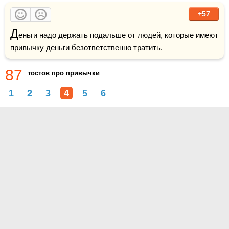
+57
Д
еньги надо держать подальше от людей, которые имеют 
привычку 
деньги
 безответственно тратить.
87
тостов про привычки
1
2
3
4
5
6
О проекте