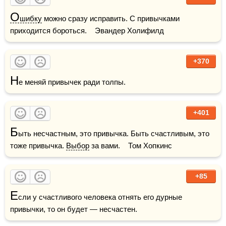
О
шибку
 можно сразу исправить. С привычками 
приходится бороться.    Эвандер Холифилд
+370
Н
е меняй привычек ради толпы.
+401
Б
ыть несчастным, это привычка. Быть счастливым, это 
тоже привычка. 
Выбор
 за вами.    Том Хопкинс
+85
Е
сли у счастливого человека отнять его дурные 
привычки, то он будет — несчастен.