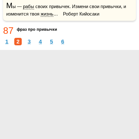
М
ы — 
рабы
 своих привычек. Измени свои привычки, и 
изменится твоя 
жизнь
…    Роберт Кийосаки
87
фраз про привычки
1
2
3
4
5
6
О проекте
Контакты