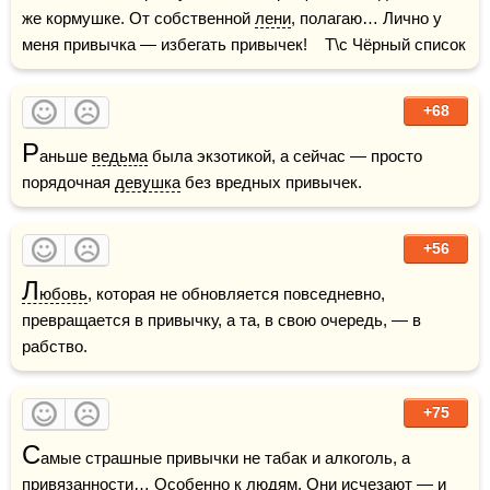
же кормушке. От собственной 
лени
, полагаю… Лично у 
меня привычка — избегать привычек!    Т\с Чёрный список
+68
Р
аньше 
ведьма
 была экзотикой, а сейчас — просто 
порядочная 
девушка
 без вредных привычек.
+56
Л
юбовь
, которая не обновляется повседневно, 
превращается в привычку, а та, в свою очередь, — в 
рабство.
+75
С
амые страшные привычки не табак и алкоголь, а 
привязанности… Особенно к людям. Они исчезают — и 