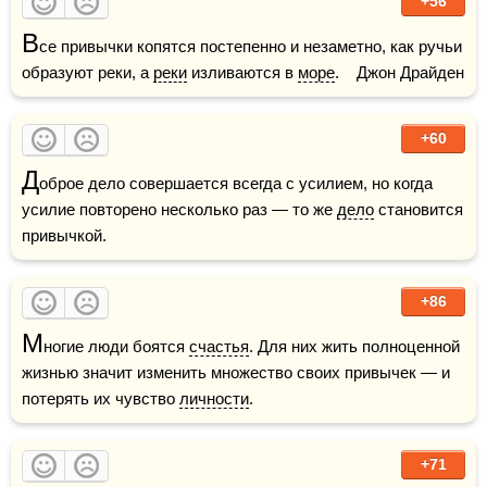
+56
В
се привычки копятся постепенно и незаметно, как ручьи 
образуют реки, а 
реки
 изливаются в 
море
.    Джон Драйден
+60
Д
оброе дело совершается всегда с усилием, но когда 
усилие повторено несколько раз — то же 
дело
 становит­ся 
привычкой.
+86
М
ногие люди боятся 
счастья
. Для них жить полноценной 
жизнью значит изменить множество своих привычек — и 
потерять их чувство 
личности
.
+71