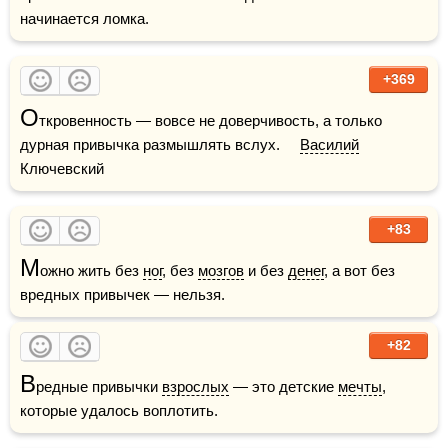
начинается ломка.
+369
О
ткровенность — вовсе не доверчивость, а только 
дурная привычка размышлять вслух.     
Василий
Ключевский
+83
М
ожно жить без 
ног
, без 
мозгов
 и без 
денег
, а вот без 
вредных привычек — нельзя.
+82
В
редные привычки 
взрослых
 — это детские 
мечты
, 
которые удалось воплотить.