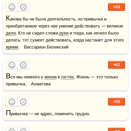
+63
К
акова бы ни была деятельность, но привычка и 
приобретаемое через нее умение действовать — великое 
дело
. Кто не сидел сложа 
руки
 и тогда, как нечего было 
делать, тот сумеет действовать, когда настанет для этого 
время
.    Виссарион Белинский
+61
В
се мы немного у 
жизни
 в 
гостях
. Жизнь — это только 
привычка.    Ахматова
+55
П
ривычка — не адрес, поменять трудно.