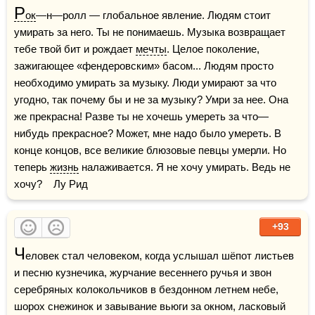
Р
ок
—н—ролл — глобальное явление. Людям стоит 
умирать за него. Ты не понимаешь. Музыка возвращает 
тебе твой бит и рождает 
мечты
. Целое поколение, 
зажигающее «фендеровским» басом... Людям просто 
необходимо умирать за музыку. Люди умирают за что 
угодно, так почему бы и не за музыку? Умри за нее. Она 
же прекрасна! Разве ты не хочешь умереть за что—
нибудь прекрасное? Может, мне надо было умереть. В 
конце концов, все великие блюзовые певцы умерли. Но 
теперь 
жизнь
 налаживается. Я не хочу умирать. Ведь не 
хочу?    Лу Рид
+93
Ч
еловек стал человеком, когда услышал шёпот листьев 
и песню кузнечика, журчание весеннего ручья и звон 
серебряных колокольчиков в бездонном летнем небе, 
шорох снежинок и завывание вьюги за окном, ласковый 