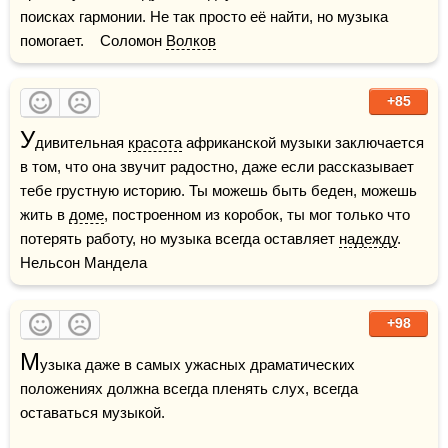
поисках гармонии. Не так просто её найти, но музыка 
помогает.    Соломон 
Волков
+85
У
дивительная 
красота
 африканской музыки заключается 
в том, что она звучит радостно, даже если рассказывает 
тебе грустную историю. Ты можешь быть беден, можешь 
жить в 
доме
, построенном из коробок, ты мог только что 
потерять работу, но музыка всегда оставляет 
надежду
.    
Нельсон Мандела
+98
М
узыка даже в самых ужасных драматических 
положениях должна всегда пленять слух, всегда 
оставаться музыкой.
