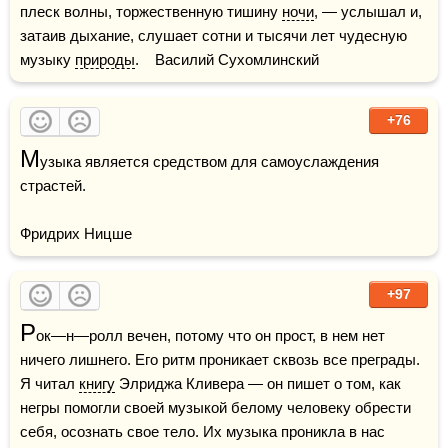
плеск волны, торжественную тишину 
ночи
, — услышал и, 
затаив дыхание, слушает сотни и тысячи лет чудесную 
музыку 
природы
.    Василий Сухомлинский
+76
М
узыка является средством для самоуслаждения 
страстей.

Фридрих Ницше
+97
Р
ок—н—ролл вечен, потому что он прост, в нем нет 
ничего лишнего. Его ритм проникает сквозь все преграды. 
Я читал 
книгу
 Элриджа Кливера — он пишет о том, как 
негры помогли своей музыкой белому человеку обрести 
себя, осознать свое тело. Их музыка проникла в нас 