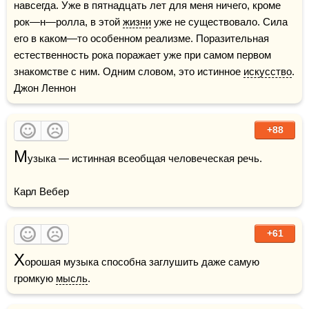
навсегда. Уже в пятнадцать лет для меня ничего, кроме 
рок—н—ролла, в этой 
жизни
 уже не существовало. Сила 
его в каком—то особенном реализме. Поразительная 
естественность рока поражает уже при самом первом 
знакомстве с ним. Одним словом, это истинное 
искусство
.    
Джон Леннон
+88
М
узыка — истинная всеобщая человеческая речь.

Карл Вебер
+61
Х
орошая музыка способна заглушить даже самую 
громкую 
мысль
.