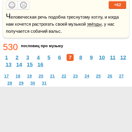
+62
Ч
еловеческая речь подобна треснутому котлу, и когда 
нам хочется растрогать своей музыкой 
звёзды
, у нас 
получается собачий вальс.
530
пословиц про музыку
1
2
3
4
5
6
7
8
9
10
11
12
13
14
15
16
17
18
19
20
21
22
23
24
25
26
27
28
29
30
31