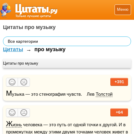
Меню
Цитаты про музыку
Все картегории
Цитаты
→
про музыку
Цитаты про музыку
+391
М
узыка — это стенография чувств.    Лев 
Толстой
+64
Ж
изнь
 человека — это путь от одной точки к другой. И в 
промежутках между этими двумя точками человек живет в 