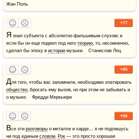
Жан Поль
+77
Я
 знал субъекта с абсолютно фальшивым слухом; и 
если бы он еще подвел под него 
теорию
, то, несомненно, 
сделал бы эпоху в 
истории
 музыки.    Станислав Лец
+95
Д
ля того, чтобы вас запомнили, необходимо эпатировать 
общество
, бросать ему вызов, но при этом не забывать и 
о музыке.    Фредди Меркьюри
+56
В
се эти 
разговоры
 о металле и харде… я не подпишусь 
ни под единым 
словом
. 
Рок
 — это просто хорошая 