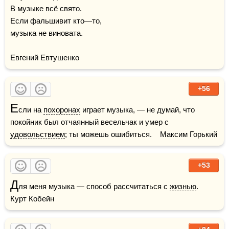
В музыке всё свято.

Если фальшивит кто—то,

музыка не виновата.

Евгений Евтушенко
+56
Е
сли на 
похоронах
 играет музыка, — не думай, что 
покойник был отчаянный весельчак и умер с 
удовольствием
; ты можешь ошибиться.    Максим Горький
+53
Д
ля меня музыка — способ рассчитаться с 
жизнью
.    
Курт Кобейн