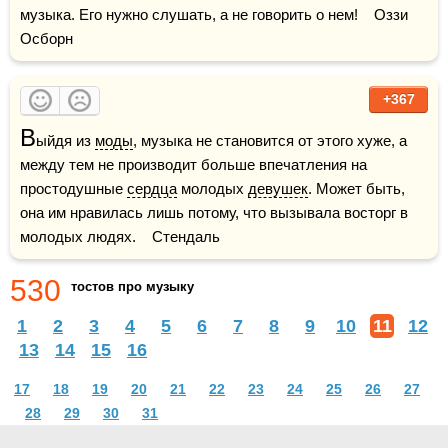
музыка. Его нужно слушать, а не говорить о нем!    Оззи 
Осборн
+367
В
ыйдя из 
моды
, музыка не становится от этого хуже, а 
между тем не производит больше впечатления на 
простодушные 
сердца
 молодых 
девушек
. Может быть, 
она им нравилась лишь потому, что вызывала восторг в 
молодых людях.    Стендаль
530
тостов про музыку
1
2
3
4
5
6
7
8
9
10
11
12
13
14
15
16
17
18
19
20
21
22
23
24
25
26
27
28
29
30
31