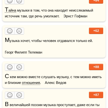
+84
Т
айна
 музыки в том, что она находит неиссякаемый 
источник там, где речь умолкает.    Эрнст Гофман
+62
М
узыка хочет, чтобы человек отдавался только ей.

Георг Филипп Телеман 
+88
С
 кем можно вместе слушать музыку, с тем можно иметь 
и близкие 
отношения
.    Алекс Ведов
+87
В
 величайшей поэзии музыка проступает, даже если ты 