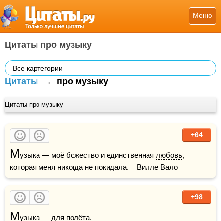
Меню
Цитаты про музыку
Все картегории
Цитаты
→
про музыку
Цитаты про музыку
+64
М
узыка — моё божество и единственная 
любовь
, 
которая меня никогда не покидала.    Вилле Вало
+98
М
узыка — для полёта.
