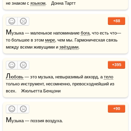
не знаком с 
языком
.    Донна Тартт
+88
М
узыка — маленькое напоминание 
бога
, что есть что—
то большее в этом 
мире
, чем мы. Гармоническая связь 
между всеми живущими и 
звёздами
.
+395
Л
юбовь
 — это музыка, невыразимый аккорд, а 
тело
только инструмент, несомненно, превосходнейший из 
всех.    Жюльетта Бенцони
+90
М
узыка — поэзия воздуха.
