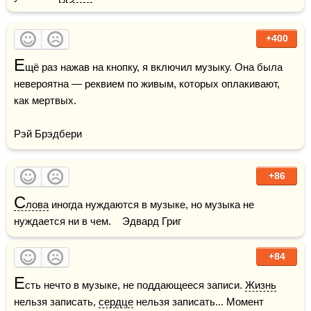
+400
Е
щё раз нажав на кнопку, я включил музыку. Она была 
невероятна — реквием по живым, которых оплакивают, 
как мертвых.

Рэй Брэдбери
+86
С
лова
 иногда нуждаются в музыке, но музыка не 
нуждается ни в чем.    Эдвард Григ
+84
Е
сть нечто в музыке, не поддающееся записи. 
Жизнь
нельзя записать, 
сердце
 нельзя записать... Момент 