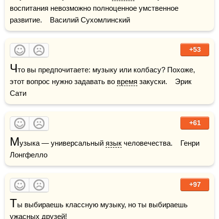
воспитания невозможно полноценное умственное 
развитие.    Василий Сухомлинский
+53
Ч
то вы предпочитаете: музыку или колбасу? Похоже, 
этот вопрос нужно задавать во 
время
 закуски.    Эрик 
Сати
+61
М
узыка — универсальный 
язык
 человечества.    Генри 
Лонгфелло
+97
Т
ы выбираешь классную музыку, но ты выбираешь 
ужасных 
друзей
!