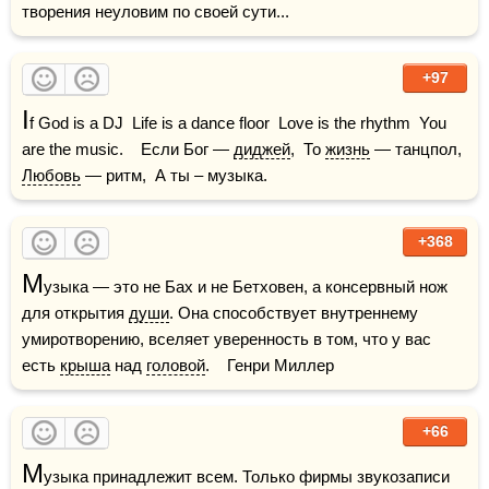
творения неуловим по своей сути...
+97
I
f God is a DJ  Life is a dance floor  Love is the rhythm  You 
are the music.    Если Бог — 
диджей
,  То 
жизнь
 — танцпол,  
Любовь
 — ритм,  А ты – музыка.
+368
М
узыка — это не Бах и не Бетховен, а консервный нож 
для открытия 
души
. Она способствует внутреннему 
умиротворению, вселяет уверенность в том, что у вас 
есть 
крыша
 над 
головой
.    Генри Миллер
+66
М
узыка принадлежит всем. Только фирмы звукозаписи 