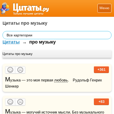
Меню
Цитаты про музыку
Все картегории
Цитаты
→
про музыку
Цитаты про музыку
+361
М
узыка — это моя первая 
любовь
.    Рудольф Генрих 
Шенкер
+83
М
узыка — могучий источник 
мысли
. Без музыкального 