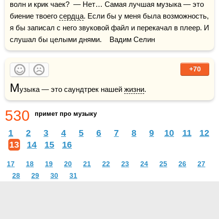
волн и крик чаек?  — Нет… Самая лучшая музыка — это 
биение твоего 
сердца
. Если бы у меня была возможность, 
я бы записал с него звуковой файл и перекачал в плеер. И 
слушал бы целыми днями.    Вадим Селин
+70
М
узыка — это саундтрек нашей 
жизни
.
530
примет про музыку
1
2
3
4
5
6
7
8
9
10
11
12
13
14
15
16
17
18
19
20
21
22
23
24
25
26
27
28
29
30
31