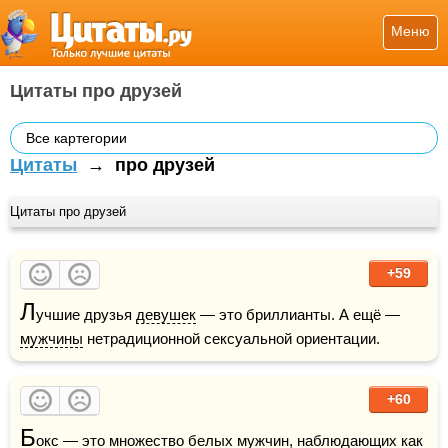
Меню
Цитаты про друзей
Все картегории
Цитаты
→
про друзей
Цитаты про друзей
+59
Л
учшие друзья 
девушек
 — это бриллианты. А ещё — 
мужчины
 нетрадиционной сексуальной ориентации.  
+60
Б
окс
 — это множество 
белых
мужчин
, наблюдающих как 