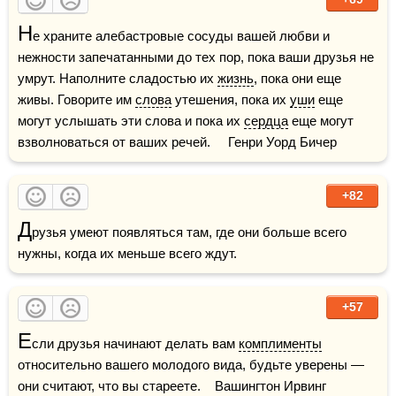
Н
е храните алебастровые сосуды вашей любви и 
нежности запечатанными до тех пор, пока ваши друзья не 
умрут. Наполните сладостью их 
жизнь
, пока они еще 
живы. Говорите им 
слова
 утешения, пока их 
уши
 еще 
могут услышать эти слова и пока их 
сердца
 еще могут 
взволноваться от ваших речей.     Генри Уорд Бичер
+82
Д
рузья умеют появляться там, где они больше всего 
нужны, когда их меньше всего ждут.
+57
Е
сли друзья начинают делать вам 
комплименты
относительно вашего молодого вида, будьте уверены — 
они считают, что вы стареете.    Вашингтон Ирвинг