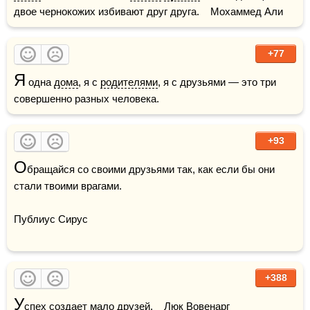
двое чернокожих избивают друг друга.    Мохаммед Али
+77
Я
 одна 
дома
, я с 
родителями
, я с друзьями — это три 
совершенно разных человека.
+93
О
бращайся со своими друзьями так, как если бы они 
стали твоими врагами. 

Публиус Сирус

+388
У
спех
 создает мало друзей.    Люк Вовенарг