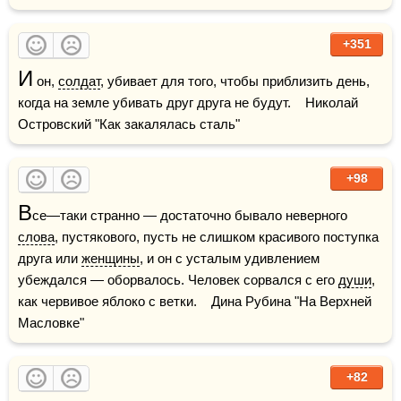
+351
И
 он, 
солдат
, убивает для того, чтобы приблизить день, 
когда на земле убивать друг друга не будут.    Николай 
Островский "Как закалялась сталь"
+98
В
се—таки странно — достаточно бывало неверного 
слова
, пустякового, пусть не слишком красивого поступка 
друга или 
женщины
, и он с усталым удивлением 
убеждался — оборвалось. Человек сорвался с его 
души
, 
как червивое яблоко с ветки.    Дина Рубина "На Верхней 
Масловке"
+82