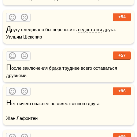
+54
Д
ругу следовало бы переносить 
недостатки
 друга.    
Уильям Шекспир 
+57
П
осле заключения 
брака
 труднее всего оставаться 
друзьями.
+96
Н
ет ничего опаснее невежественного друга.

Жан Лафонтен
+69