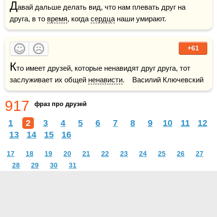
Д
авай дальше делать вид, что нам плевать друг на 
друга, в то 
время
, когда 
сердца
 наши умирают.
+61
К
то имеет друзей, которые ненавидят друг друга, тот 
заслуживает их общей 
ненависти
.    Василий Ключевский
917
фраз про друзей
1
2
3
4
5
6
7
8
9
10
11
12
13
14
15
16
17
18
19
20
21
22
23
24
25
26
27
28
29
30
31