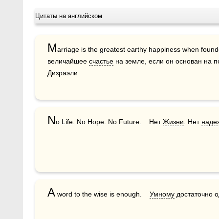
Цитаты на английском
M
arriage is the greatest earthy happiness when found
величайшее 
счастье
 на земле, если он основан на п
Дизраэли
N
o Life. No Hope. No Future.    Нет 
Жизни
. Нет 
наде
A
 word to the wise is enough.    
Умному
 достаточно о