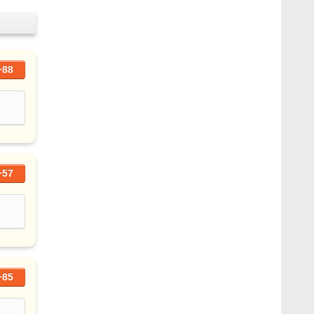
+88
+57
+85