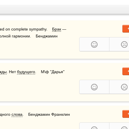
ed on complete sympathy.    
Брак
 — 
олной гармонии.    Бенджамин 
жды
. Нет 
будущего
.    М\ф "Дарья"
дного 
слова
.    Бенджамин Франклин