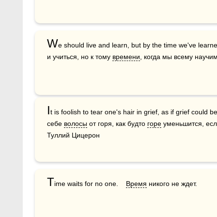
W
e should live and learn, but by the time we've learned
и учиться, но к тому 
времени
, когда мы всему научи
I
t is foolish to tear one's hair in grief, as if grief coul
себе 
волосы
 от горя, как будто 
горе
 уменьшится, ес
Туллий Цицерон
T
ime waits for no one.    
Время
 никого не ждет.