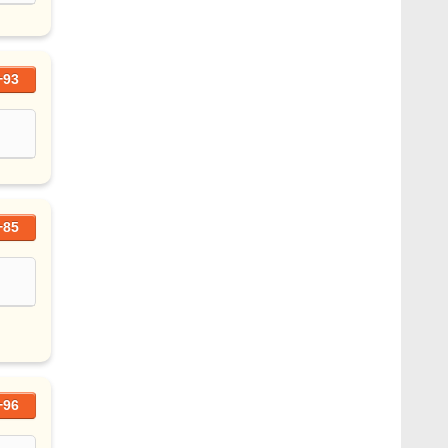
+93
+85
+96