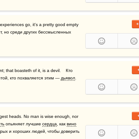
+
experiences go, it's a pretty good empty 
 — бессмысленный опыт, но среди других бессмысленных 
t; that boasteth of it, is a devil.    Кто 
ятой, кто похваляется этим — 
дьявол
.    
ongest heads. No man is wise enough, nor 
ть
 опьяняет лучшие 
сердца
, как 
вино
дрых и хороших людей, чтобы доверить 