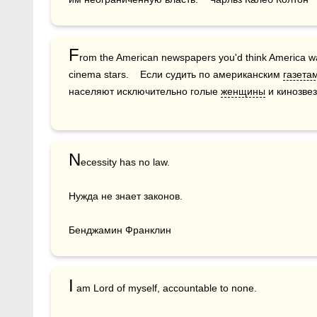
F
rom the American newspapers you'd think America w
cinema stars.    Если судить по американским 
газета
населяют исключительно голые 
женщины
 и кинозве
N
ecessity has no law.

Нужда не знает законов.

Бенджамин Франклин
I
 am Lord of myself, accountable to none.
