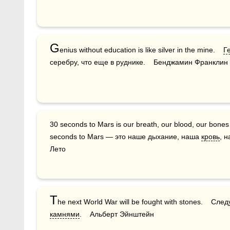
G
enius without education is like silver in the mine.    
Г
серебру, что еще в руднике.    Бенджамин Франклин
30 seconds to Mars is our breath, our blood, our bones… It’s everything. Everything.    30 
seconds to Mars — это наше дыхание, наша 
кровь
, 
Лето
T
he next World War will be fought with stones.    С
камнями
.    Альберт Эйнштейн