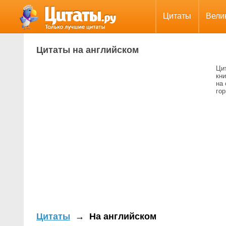
Цитаты
Вели
Цитаты на английском
Ци
кн
на
го
Цитаты
→
На английском