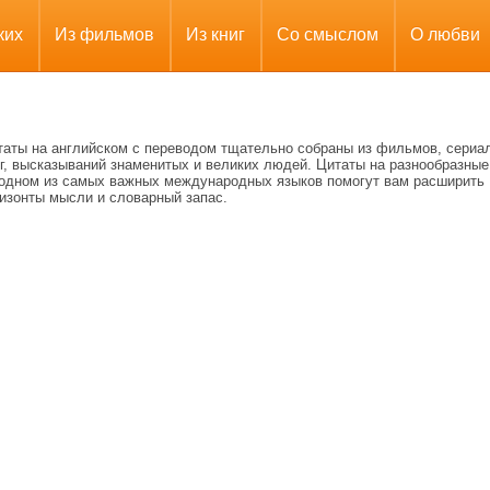
ких
Из фильмов
Из книг
Со смыслом
О любви
таты на английском с переводом тщательно собраны из фильмов, сериа
иг, высказываний знаменитых и великих людей. Цитаты на разнообразны
 одном из самых важных международных языков помогут вам расширить
ризонты мысли и словарный запас.