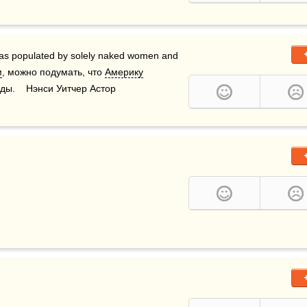
as populated by solely naked women and 
м
, можно подумать, что 
Америку
зды.    Нэнси Уитчер Астор