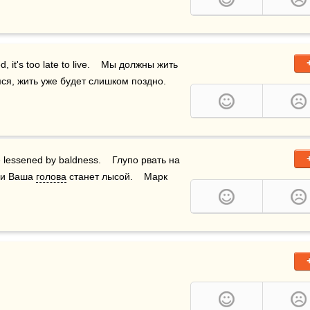
, it's too late to live.    Мы должны жить 
мся, жить уже будет слишком поздно.
d be lessened by baldness.    Глупо рвать на 
ли Ваша 
голова
 станет лысой.    Марк 