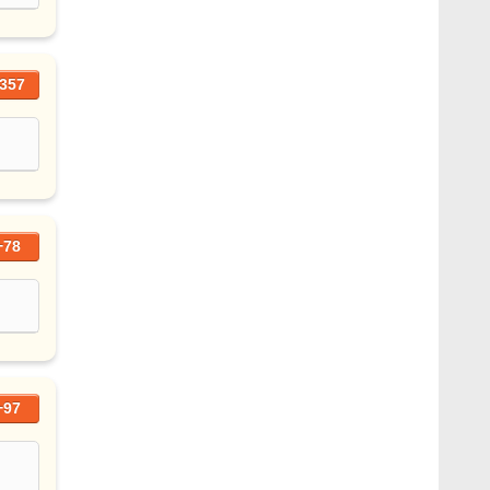
357
+78
+97