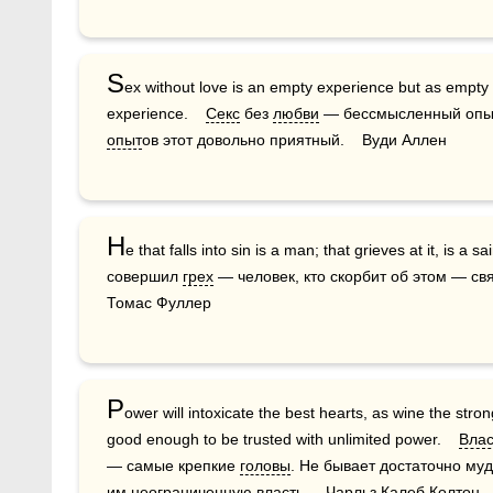
S
ex without love is an empty experience but as empty 
experience.    
Секс
 без 
любви
опыт
ов этот довольно приятный.    Вуди Аллен
H
e that falls into sin is a man; that grieves at it, is a sain
совершил 
грех
 — человек, кто скорбит об этом — св
Томас Фуллер
P
ower will intoxicate the best hearts, as wine the str
good enough to be trusted with unlimited power.    
Влас
— самые крепкие 
головы
. Не бывает достаточно му
им неограниченную власть.    Чарльз Калеб Колтон