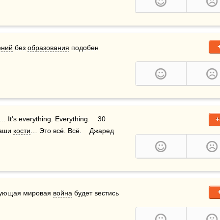
ений
 без 
образования
 подобен 
+
наши 
кости
… Это всё. Всё.    Джаред 
ледующая мировая 
война
 будет вестись 