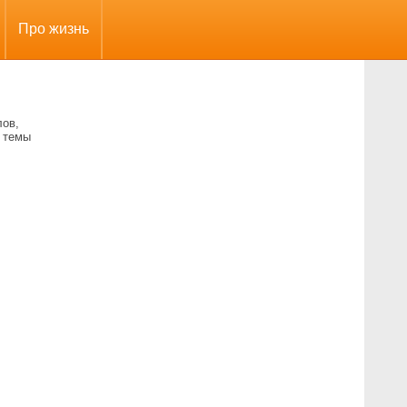
Про жизнь
лов,
е темы