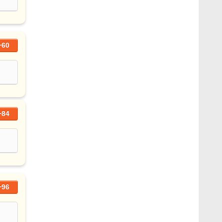
+60
+84
+96