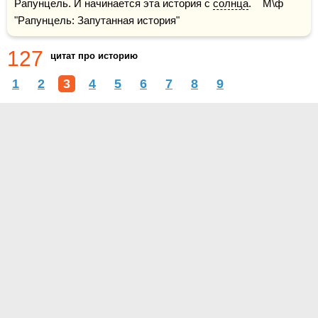
Рапунцель. И начинается эта история с 
солнца
.    М\ф 
"Рапунцель: Запутанная история"
127
цитат про историю
1
2
3
4
5
6
7
8
9
О проекте
Контакты
Условия использования