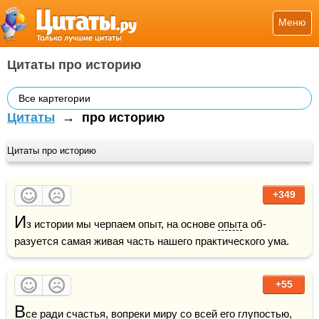
Меню
Цитаты про историю
Все картегории
Цитаты
→
про историю
Цитаты про историю
+349
И
з истории мы черпаем опыт, на основе 
опыт
а об­
разуется самая живая часть нашего практического ума.
+55
В
се ради 
счастья
, вопреки миру со всей его глупостью, 