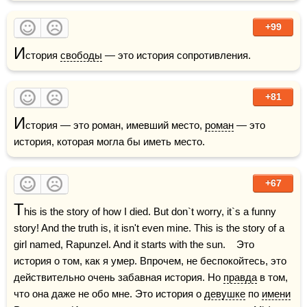
+99
И
стория 
свободы
 — это история сопротивления.
+81
И
стория — это роман, имевший место, 
роман
 — это 
история, которая могла бы иметь место.
+67
T
his is the story of how I died. But don`t worry, it`s a funny 
story! And the truth is, it isn't even mine. This is the story of a 
girl named, Rapunzel. And it starts with the sun.    Это 
история о том, как я умер. Впрочем, не беспокойтесь, это 
действительно очень забавная история. Но 
правда
 в том, 
что она даже не обо мне. Это история о 
девушке
 по 
имени