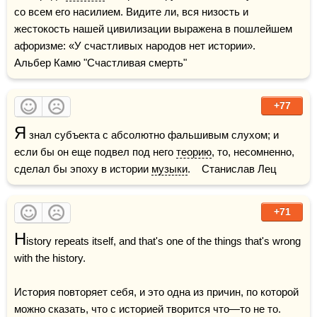
со всем его насилием. Видите ли, вся низость и 
жестокость нашей цивилизации выражена в пошлейшем 
афоризме: «У счастливых народов нет истории».    
Альбер Камю "Счастливая смерть"
+77
Я
 знал субъекта с абсолютно фальшивым слухом; и 
если бы он еще подвел под него 
теорию
, то, несомненно, 
сделал бы эпоху в истории 
музыки
.    Станислав Лец
+71
H
istory repeats itself, and that's one of the things that's wrong 
with the history.

История повторяет себя, и это одна из причин, по которой 
можно сказать, что с историей творится что—то не то.
