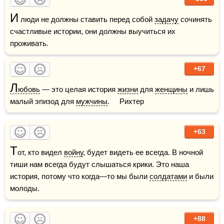
И
 люди не должны ставить перед собой 
задачу
 сочинять 
счастливые истории, они должны выучиться их 
проживать.
+67
Л
юбовь
 — это целая история 
жизни
 для 
женщины
 и лишь 
малый эпизод для 
мужчины
.     Рихтер
+63
Т
от, кто видел 
войну
, будет видеть ее всегда. В ночной 
тиши нам всегда будут слышаться крики. Это наша 
история, потому что когда—то мы были 
солдатами
 и были 
молоды.
+88