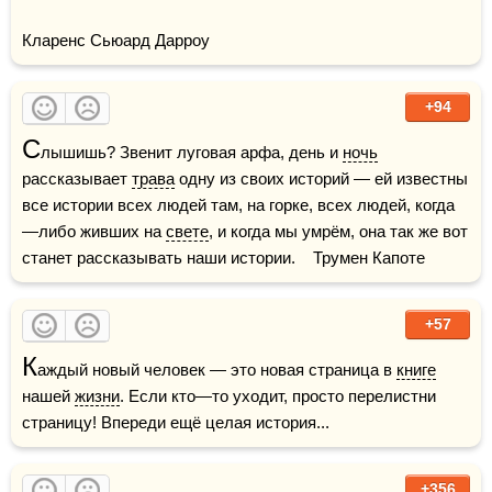
Кларенс Сьюард Дарроу
+94
С
лышишь? Звенит луговая арфа, день и 
ночь
рассказывает 
трава
 одну из своих историй — ей известны 
все истории всех людей там, на горке, всех людей, когда
—либо живших на 
свете
, и когда мы умрём, она так же вот 
станет рассказывать наши истории.    Трумен Капоте
+57
К
аждый новый человек — это новая страница в 
книге
нашей 
жизни
. Если кто—то уходит, просто перелистни 
страницу! Впереди ещё целая история...
+356