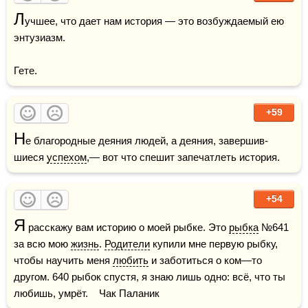
Л
учшее, что дает нам история — это возбуждаемый ею 
энтузиазм. 

+59
Н
е благородные деяния людей, а деяния, завершив­
шиеся 
успехом
,— вот что спешит запечатлеть история.
+54
Я
 расскажу вам историю о моей рыбке. Это 
рыбка
 №641 
за всю мою 
жизнь
. 
Родители
 купили мне первую рыбку, 
чтобы научить меня 
любить
 и заботиться о ком—то 
другом. 640 рыбок спустя, я знаю лишь одно: всё, что ты 
любишь, умрёт.    Чак Паланик