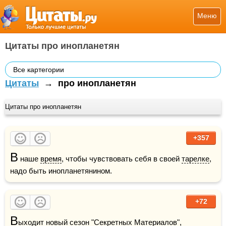
Меню
Цитаты про инопланетян
Все картегории
Цитаты
→
про инопланетян
Цитаты про инопланетян
+357
В
 наше 
время
, чтобы чувствовать себя в своей 
тарелке
, 
надо быть инопланетянином.
+72
В
ыходит новый сезон "Секретных Материалов", 