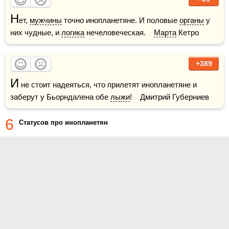
Н
ет, 
мужчины
 точно инопланетяне. И половые 
органы
 у 
них чудные, и 
логика
 нечеловеческая.    
Марта
 Кетро
+389
И
 не стоит надеяться, что прилетят инопланетяне и 
заберут у Бьорндалена обе 
лыжи
!    Дмитрий Губерниев
6
Статусов про инопланетян