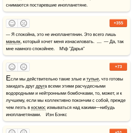
снимаются постаревшие инопланетяне.
+355
— Я спокойна, это не инопланетянин. Это всего лишь 
маньяк
, который хочет меня изнасиловать.  ....  — Да, так 
мне намного спокойнее.    М\ф "Дарья"
+73
Е
сли мы действительно такие злые и 
тупые
, что готовы 
закидать друг 
друг
а всеми этими расчудесными 
водородными и нейтронными бомбочками, то, может, и к 
лучшему, если мы коллективно покончим с собой, прежде 
чем лезть в 
космос
 измываться над какими—нибудь 
инопланетянами.    Иэн Бэнкс
+51