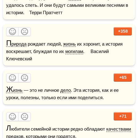
удалось спеть. И они будут самыми великими песнями в 
истории.    Терри Пратчетт
+358
П
рирода
 рождает людей, 
жизнь
 их хоронит, а история 
воскрешает, блуждая по их 
могилам
.     Василий 
Ключевский
+65
Ж
изнь
 — это не личное 
дело
. Эта история, как и ее 
уроки, полезны, только если ими поделиться.
+71
Л
юбители семейной истории редко обладают 
качествами
предков, которыми они гордятся.