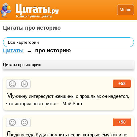
Меню
Цитаты про историю
Все картегории
Цитаты
→
про историю
Цитаты про историю
+52
М
ужчину
 интересуют 
женщины
 с 
прошлым
: он надеется, 
что история повторится.    Мэй Уэст
+58
Л
юди всегда будут помнить 
песни
, которые ему так и не 