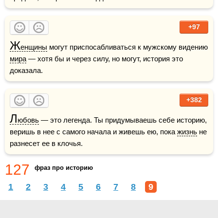
+97
Ж
енщины
 могут приспосабливаться к мужскому видению 
мира
 — хотя бы и через силу, но могут, история это 
доказала.
+382
Л
юбовь
 — это легенда. Ты придумываешь себе историю, 
веришь в нее с самого начала и живешь ею, пока 
жизнь
 не 
разнесет ее в клочья.
127
фраз про историю
1
2
3
4
5
6
7
8
9