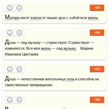
+85
М
атери
 носят 
ключи
 от наших душ с собой всю 
жизнь
.
+86
Д
уша — под музыку — странствует. Странствует — 
изменяется. Вся моя 
жизнь
 — под 
музыку
.    Марина 
Ивановна Цветаева
+63
Д
уша — непостоянная жительница 
тела
 и способна на 
таинственные превращения.
+98
В