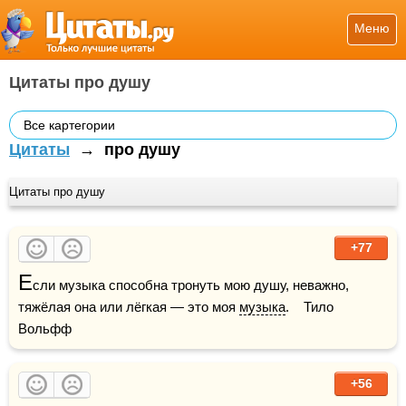
Меню
Цитаты про душу
Все картегории
Цитаты
→
про душу
Цитаты про душу
+77
Е
сли музыка способна тронуть мою душу, неважно, 
тяжёлая она или лёгкая — это моя 
музыка
.    Тило 
Вольфф
+56