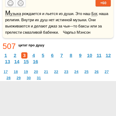
+60
М
узыка
 рождается и льется из души. Это наш 
Бог
, наша 
религия. Внутри их душ нет истинной музыки. Они 
выеживаются и делают джаз за чьи—то баксы или за 
прелести смазливой бабенки.    Чарльз Мэнсон
507
цитат про душу
1
2
3
4
5
6
7
8
9
10
11
12
13
14
15
16
17
18
19
20
21
22
23
24
25
26
27
28
29
30
31