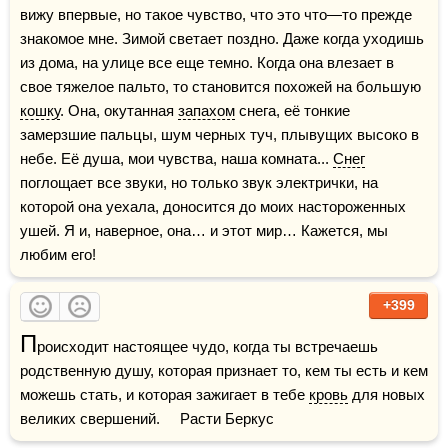
вижу впервые, но такое чувство, что это что—то прежде 
знакомое мне. Зимой светает поздно. Даже когда уходишь 
из дома, на улице все еще темно. Когда она влезает в 
свое тяжелое пальто, то становится похожей на большую 
кошку
. Она, окутанная 
запахом
 снега, её тонкие 
замерзшие пальцы, шум черных туч, плывущих высоко в 
небе. Её душа, мои чувства, наша комната... 
Снег
поглощает все звуки, но только звук электрички, на 
которой она уехала, доносится до моих настороженных 
ушей. Я и, наверное, она… и этот мир… Кажется, мы 
любим его!
+399
П
роисходит настоящее чудо, когда ты встречаешь 
родственную душу, которая признает то, кем ты есть и кем 
можешь стать, и которая зажигает в тебе 
кровь
 для новых 
великих свершений.     Расти Беркус    