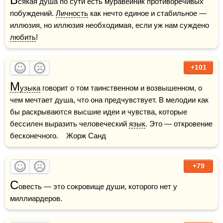
сякая душа по сути есть муравейник противоречивых 
побуждений. 
Личность
 как нечто единое и стабильное — 
иллюзия, но иллюзия необходимая, если уж нам суждено 
любить
!
+101
М
узыка
 говорит о том таинственном и возвышенном, о 
чем мечтает душа, что она предчувствует. В мелодии как 
бы раскрываются высшие идеи и чувства, которые 
бессилен выразить человеческий 
язык
. Это — откровение 
бесконечного.    Жорж Санд
+79
С
овесть — это сокровище души, которого нет у 
миллиардеров. 