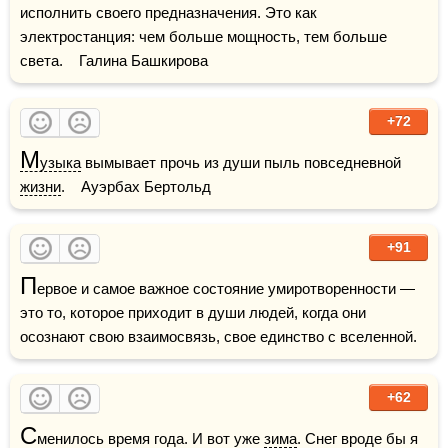
исполнить своего предназначения. Это как 
электростанция: чем больше мощность, тем больше 
света.    Галина Башкирова
+72
М
узыка
 вымывает прочь из души пыль повседневной 
жизни
.    Ауэрбах Бертольд
+91
П
ервое и самое важное состояние умиротворенности — 
это то, которое приходит в души людей, когда они 
осознают свою взаимосвязь, свое единство с вселенной.
+62
С
менилось время года. И вот уже 
зима
. Снег вроде бы я 