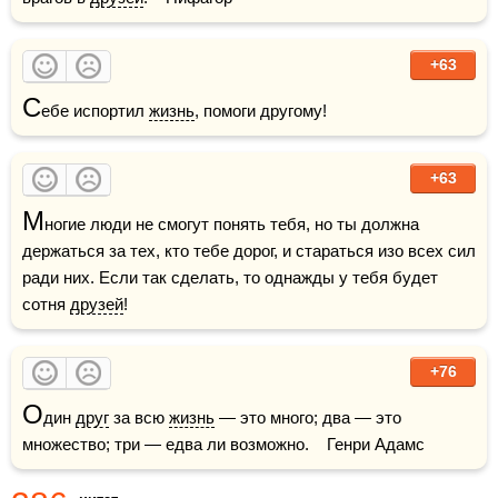
+63
С
ебе испортил 
жизнь
, помоги другому!
+63
М
ногие люди не смогут понять тебя, но ты должна 
держаться за тех, кто тебе дорог, и стараться изо всех сил 
ради них. Если так сделать, то однажды у тебя будет 
сотня 
друзей
!
+76
О
дин 
друг
 за всю 
жизнь
 — это много; два — это 
множество; три — едва ли возможно.    Генри Адамс