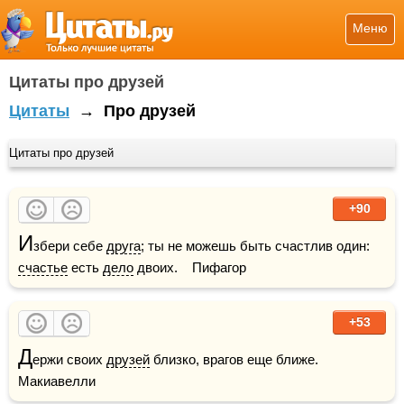
Меню
Цитаты про друзей
Цитаты
→
Про друзей
Цитаты про друзей
+90
И
збери себе 
друга
; ты не можешь быть счастлив один: 
счастье
 есть 
дело
 двоих.    Пифагор
+53
Д
ержи своих 
друзей
 близко, врагов еще ближе.    
Макиавелли