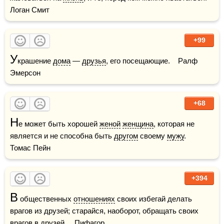
Логан Смит
+99
У
крашение 
дома
 — 
друзья
, его посещающие.    Ралф 
Эмерсон
+68
Н
е может быть хорошей 
женой
женщина
, которая не 
является и не способна быть 
другом
 своему 
мужу
.    
Томас Пейн
+394
В
 общественных 
отношениях
 своих избегай делать 
врагов из друзей; старайся, наоборот, обращать своих 
врагов в 
друзей
.    Пифагор