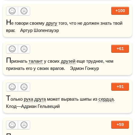
+100
Н
е говори своему 
другу
 того, что не должен знать твой 
враг.    Артур Шопенгауэр
+61
П
ризнать 
талант
 у своих 
друзей
 еще труднее, чем 
признать его у своих врагов.    Эдмон Гонкур
+91
Т
олько 
рука
друга
 может вырвать шипы из 
сердца
.    
Клод—Адриан Гельвеций
+59