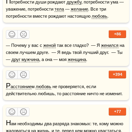
П
отребности души рождают 
дружбу
, потребности ума — 
уважение, потребности 
тела
 — 
желание
. Все три 
потребности вместе рождают настоящую 
любовь
.
+86
— Почему у вас с 
женой
 так все гладко?  — Я 
женился
 на 
своем лучшем друге.  — Я ведь твой лучший друг.  — Ты 
— 
друг
мужчина
, а она — моя 
женщина
.
+394
Р
асстояние
м 
любовь
 не проверяется, если 
действительно любишь, то расстояние ничто не изменит.
+77
Н
ам необходимы два разряда знакомых: те, кому можно 
жаловаться на 
жизнь
, и те, перед кем можно хвастаться.    