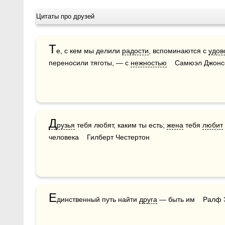
Цитаты про друзей
Т
е, с кем мы делили 
радости
, вспоминаются с 
удов
переносили тяготы, — с 
нежностью
    Самюэл Джон
Д
рузья
 тебя любят, каким ты есть; 
жена
 тебя 
любит
человека    Гилберт Честертон
Е
динственный путь найти 
друга
 — быть им    Ралф