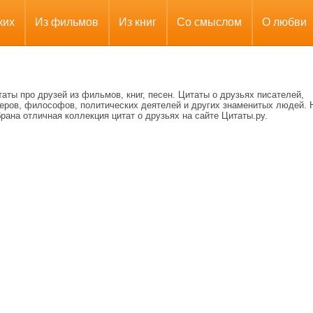
ких
Из фильмов
Из книг
Со смыслом
О любви
аты про друзей из фильмов, книг, песен. Цитаты о друзьях писателей,
теров, философов, политических деятелей и других знаменитых людей. 
рана отличная коллекция цитат о друзьях на сайте Цитаты.ру.