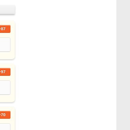
+87
+97
+70