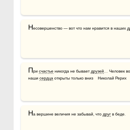
Н
есовершенство — вот что нам нравится в наших 
д
П
ри 
счастье
 никогда не бывает 
друзей
… Человек во
наши 
сердца
 открыты только вниз    Николай Рерих
Н
а вершине величия не забывай, что 
друг
 в беде. 