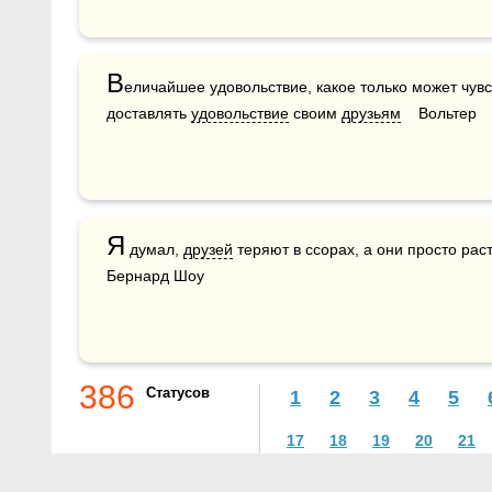
В
еличайшее удовольствие, какое только может чувс
доставлять 
удовольствие
 своим 
друзьям
    Вольтер
Я
 думал, 
друзей
 теряют в ссорах, а они просто рас
Бернард Шоу
386
Статусов
1
2
3
4
5
17
18
19
20
21