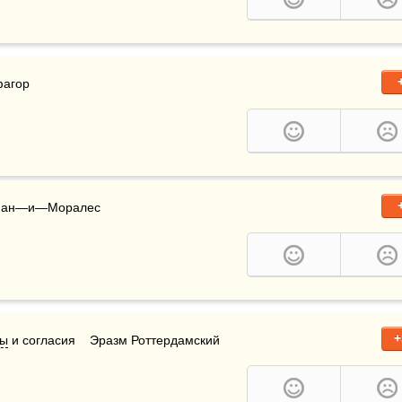
фагор
асиан—и—Моралес
+
бы
 и согласия    Эразм Роттердамский