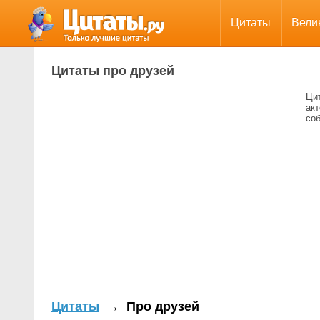
Цитаты
Вели
Цитаты про друзей
Цит
ак
соб
Цитаты
→
Про друзей