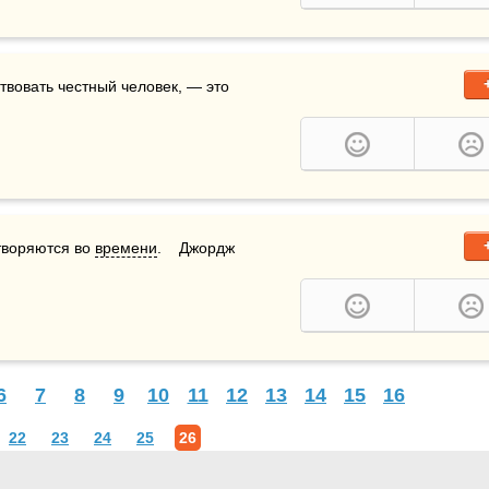
твовать честный человек, — это 
творяются во 
времени
.    Джордж 
6
7
8
9
10
11
12
13
14
15
16
22
23
24
25
26