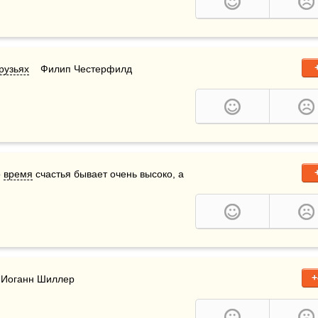
рузьях
    Филип Честерфилд
 
время
 счастья бывает очень высоко, а 
+
   Иоганн Шиллер