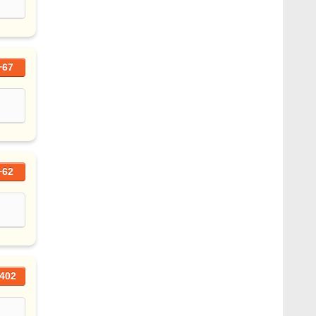
+67
+62
402