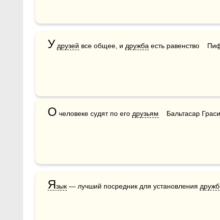
У
друзей
 все общее, и 
дружба
 есть равенство    Пи
О
 человеке судят по его 
друзьям
    Бальтасар Гр
Я
зык
 — лучший посредник для установления 
друж