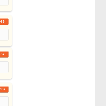
+89
+57
352