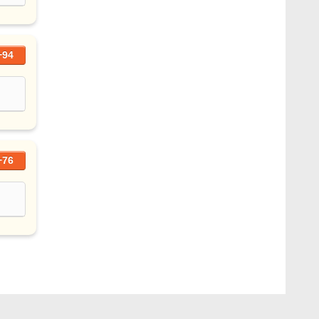
+94
+76