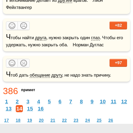
епонимание делает из 
друзей
 врагов.    Лион 
Фейхтвангер
+82
Ч
тобы найти 
друга
, нужно закрыть один 
глаз
. Чтобы его 
удержать, нужно закрыть оба.    Норман Дуглас
+97
Ч
тоб дать 
обещание
другу
, не надо знать причину.
386
примет
1
2
3
4
5
6
7
8
9
10
11
12
13
14
15
16
17
18
19
20
21
22
23
24
25
26