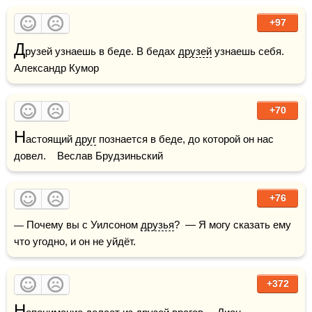
+97
Д
рузей узнаешь в беде. В бедах 
друзей
 узнаешь себя.    
Александр Кумор
+70
Н
астоящий 
друг
 познается в беде, до которой он нас 
довел.    Веслав Брудзиньский
+76
— Почему вы с Уилсоном 
друзья
?  — Я могу сказать ему 
что угодно, и он не уйдёт.
+372
Н