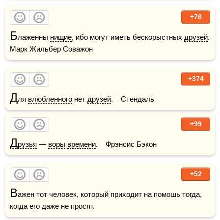
+76
Б
лаженны 
нищие
, ибо могут иметь бескорыстных 
друзей
.     
Марк Жильбер Соважон
+374
Д
ля 
влюбленного
 нет 
друзей
.    Стендаль
+99
Д
рузья
 — 
воры
времени
.    Фрэнсис Бэкон
+52
В
ажен тот человек, который приходит на помощь тогда, 
когда его даже не просят.