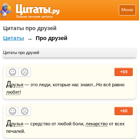
Меню
Цитаты про друзей
Цитаты
→
Про друзей
Цитаты про друзей
+69
Д
рузья
 — это люди, которые нас знают...Но всё равно 
любят
!
+60
Д
рузья
 — средство от любой боли, 
лекарство
 от всех 
печалей.