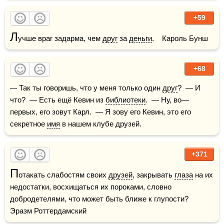
+59
Л
учше враг задарма, чем 
друг
 за 
деньги
.    Кароль Бунш
+68
— Так ты говоришь, что у меня только один 
друг
?  — И 
что?  — Есть ещё Кевин из 
библиотеки
.  — Ну, во—
первых, его зовут Карл.  — Я зову его Кевин, это его 
секретное 
имя
 в нашем клубе друзей.
+371
П
отакать слабостям своих 
друзей
, закрывать 
глаза
 на их 
недостатки, восхищаться их пороками, словно 
добродетелями, что может быть ближе к глупости?    
Эразм Роттердамский