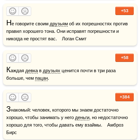
+53
Н
е говорите своим 
друзьям
 об их погрешностях против 
правил хорошего тона. Они исправят погрешности и 
никогда не простят вас.    Логан Смит
+58
К
аждая 
девка
 в 
друзьях
 ценится почти в три раза 
больше, чем 
пацан
.
+384
З
накомый: человек, которого мы знаем достаточно 
хорошо, чтобы занимать у него 
деньги
, но недостаточно 
хорошо для того, чтобы давать ему взаймы.    Амброз 
Бирс