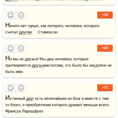
+55
Н
ичего нет горше, как потерять человека, которого 
считал 
другом
.     Стивенсон
+69
Н
о мы не друзья! Мы два человека, которые 
притворяются 
друзья
ми потому, что было бы неудобно не 
быть ими.
+71
И
стинный 
друг
 есть величайшее из благ и вместе с тем 
то благо, о приобретении которого думают меньше всего.    
Франсуа Ларошфуко