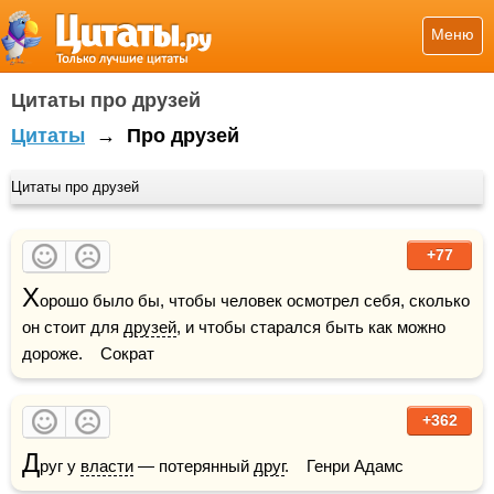
Меню
Цитаты про друзей
Цитаты
→
Про друзей
Цитаты про друзей
+77
Х
орошо было бы, чтобы человек осмотрел себя, сколько 
он стоит для 
друзей
, и чтобы старался быть как можно 
дороже.    Сократ
+362
Д
руг у 
власти
 — потерянный 
друг
.    Генри Адамс