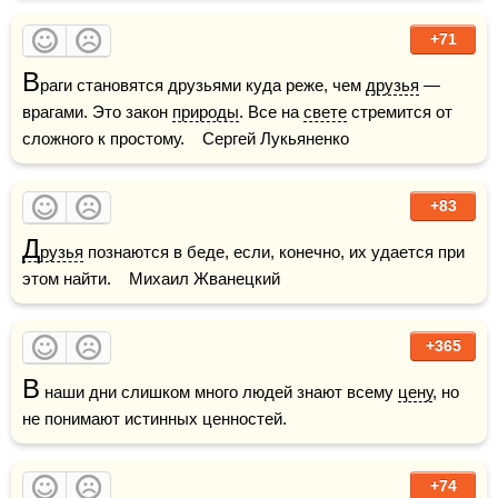
+71
В
раги становятся друзьями куда реже, чем 
друзья
 — 
врагами. Это закон 
природы
. Все на 
свете
 стремится от 
сложного к простому.    Сергей Лукьяненко
+83
Д
рузья
 познаются в беде, если, конечно, их удается при 
этом найти.    Михаил Жванецкий
+365
В
 наши дни слишком много людей знают всему 
цену
, но 
не понимают истинных ценностей.
+74