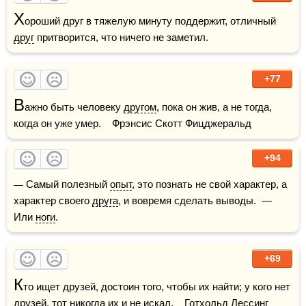
Х
ороший друг в тяжелую минуту поддержит, отличный 
друг
 притворится, что ничего не заметил.
+77
В
ажно быть человеку 
другом
, пока он жив, а не тогда, 
когда он уже умер.    Фрэнсис Скотт Фицджеральд
+94
— Самый полезный 
опыт
, это познать не свой характер, а 
характер своего 
друга
, и вовремя сделать выводы.  — 
Или 
ноги
.
+69
К
то ищет друзей, достоин того, чтобы их найти; у кого нет 
друзей
, тот никогда их и не искал.    Готхольд Лессинг