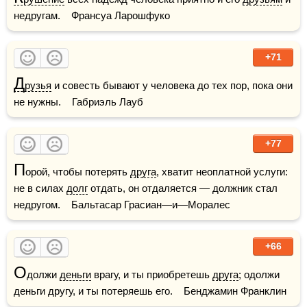
недругам.    Франсуа Ларошфуко
+71
Д
рузья
 и совесть бывают у человека до тех пор, пока они 
не нужны.    Габриэль Лауб
+77
П
орой, чтобы потерять 
друга
, хватит неоплатной услуги: 
не в силах 
долг
 отдать, он отдаляется — должник стал 
недругом.    Бальтасар Грасиан—и—Моралес
+66
О
должи 
деньги
 врагу, и ты приобретешь 
друга
; одолжи 
деньги другу, и ты потеряешь его.    Бенджамин Франклин