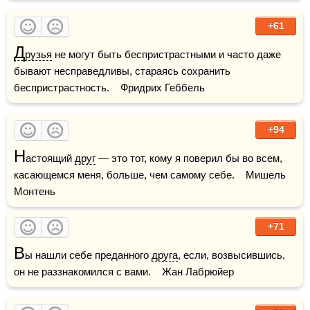
+61
Д
рузья
 не могут быть беспристрастными и часто даже 
бывают несправедливы, стараясь сохранить 
беспристрастность.    Фридрих Геббель
+94
Н
астоящий 
друг
 — это тот, кому я поверил бы во всем, 
касающемся меня, больше, чем самому себе.    Мишель 
Монтень
+71
В
ы нашли себе преданного 
друга
, если, возвысившись, 
он не раззнакомился с вами.    Жан Лабрюйер