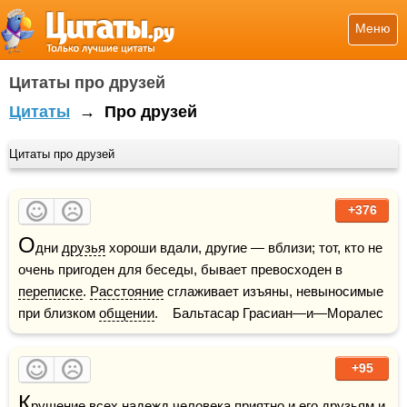
Меню
Цитаты про друзей
Цитаты
→
Про друзей
Цитаты про друзей
+376
О
дни 
друзья
 хороши вдали, другие — вблизи; тот, кто не 
очень пригоден для беседы, бывает превосходен в 
переписке
. 
Расстояние
 сглаживает изъяны, невыносимые 
при близком 
общении
.    Бальтасар Грасиан—и—Моралес
+95
К
рушение
 всех надежд человека приятно и его 
друзьям
 и 