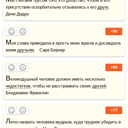
ы считаем трусом того, кто допустил, чтобы в его 
присутствии оскорбительно отзывались о его 
друге
.    
Дени Дидро
+96
М
оя слава приводила в ярость моих врагов и досаждала 
моим 
друзьям
.    Сара Бернар
+88
В
еликодушный человек должен иметь несколько 
недостатков
, чтобы не расстраивать своих 
друзей
.    
Бенджамин Франклин
+77
Л
егко назвать человека мудрым, куда труднее убедить в 