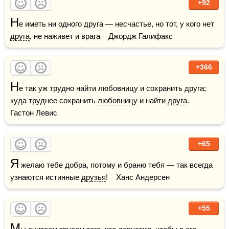
+92
Н
е иметь ни одного друга — несчастье, но тот, у кого нет 
друга
, не наживет и врага    Джордж Галифакс
+366
Н
е так уж трудно найти любовницу и сохранить друга; 
куда труднее сохранить 
любовницу
 и найти 
друга
.    
Гастон Левис
+65
Я
 желаю тебе добра, потому и браню тебя — так всегда 
узнаются истинные 
друзья
!    Ханс Андерсен
+55
М