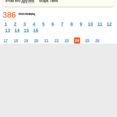
этом его 
друзей
.    Марк Твен
386
пословиц
1
2
3
4
5
6
7
8
9
10
11
12
13
14
15
16
17
18
19
20
21
22
23
24
25
26
О проекте
Контакты