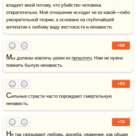
владеет мной потому, что убийство человека 
отвратительно. Моё отношение исходит не из какой—либо 
умозрительной теории, а основано на глубочайшей 
+68
М
ы должны извлечь уроки из 
прошлого
. Нам не нужно 
помнить былую ненависть. 
+84
С
ильные страсти часто порождают смертельную 
ненависть.
+78
Н
е так связывают 
любовь
, 
дружба
, уважение, как общая 