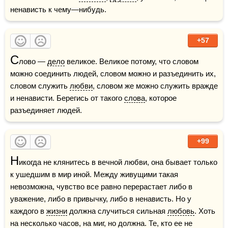
ненависть к чему—нибудь.
+57
С
лово — 
дело
 великое. Великое потому, что словом 
можно соединить людей, словом можно и разъединить их, 
словом служить 
любви
, словом же можно служить вражде 
и ненависти. Берегись от такого 
слова
, которое 
разъединяет людей.
+99
Н
икогда не клянитесь в вечной любви, она бывает только 
к ушедшим в мир иной. Между живущими такая 
невозможна, чувство все равно перерастает либо в 
уважение, либо в привычку, либо в ненависть. Но у 
каждого в 
жизни
 должна случиться сильная 
любовь
. Хоть 
на несколько часов, на миг, но должна. Те, кто ее не 