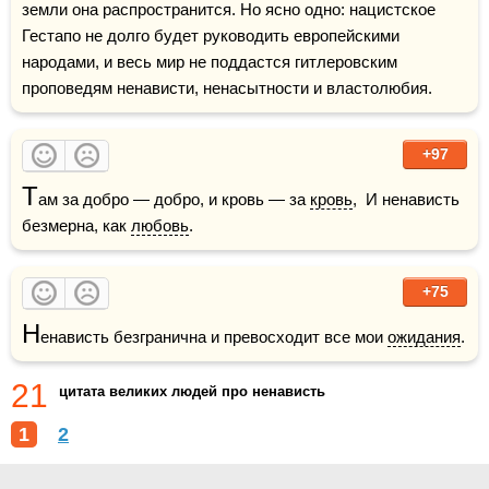
земли она распространится. Но ясно одно: нацистское 
Гестапо не долго будет руководить европейскими 
народами, и весь мир не поддастся гитлеровским 
проповедям ненависти, ненасытности и властолюбия.
+97
Т
ам за добро — добро, и кровь — за 
кровь
,  И ненависть 
безмерна, как 
любовь
.
+75
Н
енависть безгранична и превосходит все мои 
ожидания
.
21
цитата великих людей про ненависть
1
2