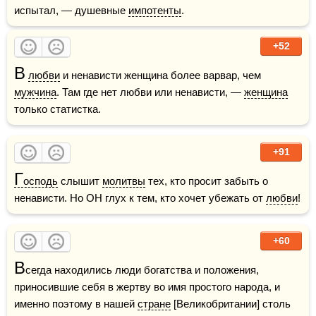
испытал, — душевные 
импотенты
.  
+52
В
любви
 и ненависти женщина более варвар, чем 
мужчина
. Там где нет любви или ненависти, — 
женщина
только статистка. 
+91
Г
осподь
 слышит 
молитвы
 тех, кто просит забыть о 
ненависти. Но ОН глух к тем, кто хочет убежать от 
любви
!  
+60
В
сегда находились люди богатства и положения, 
приносившие себя в жертву во имя простого народа, и 
именно поэтому в нашей 
стране
 [Великобритании] столь 