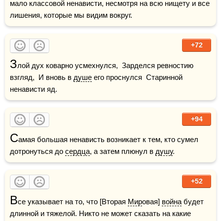
мало классовой ненависти, несмотря на всю нищету и все 
лишения, которые мы видим вокруг.
+72
З
лой дух коварно усмехнулся,  Зарделся ревностию 
взгляд,  И вновь в 
душе
 его проснулся  Старинной 
ненависти яд.
+94
С
амая большая ненависть возникает к тем, кто сумел 
дотронуться до 
сердца
, а затем плюнул в 
душу
.
+52
В
се указывает на то, что [Вторая 
Мир
овая] 
война
 будет 
длинной и тяжелой. Никто не может сказать на какие 