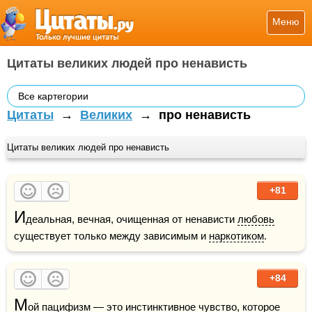
Меню
Цитаты великих людей про ненависть
Все картегории
Цитаты
→
Великих
→
про ненависть
Цитаты великих людей про ненависть
+81
И
деальная, вечная, очищенная от ненависти 
любовь
существует только между зависимым и 
наркотиком
.
+84
М
ой пацифизм — это инстинктивное чувство, которое 