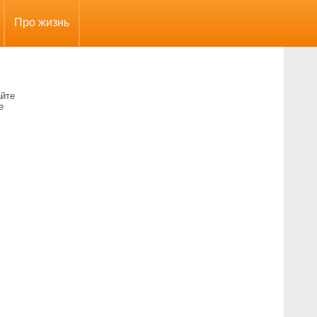
Про жизнь
айте
е