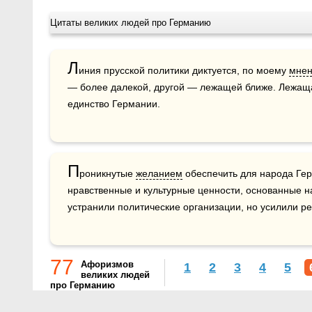
Цитаты великих людей про Германию
Л
иния прусской политики диктуется, по моему 
мне
— более далекой, другой — лежащей ближе. Лежащ
единство Германии. 
П
роникнутые 
желанием
 обеспечить для народа Гер
нравственные и культурные ценности, основанные на
устранили политические организации, но усилили ре
77
Афоризмов
1
2
3
4
5
великих людей
про Германию