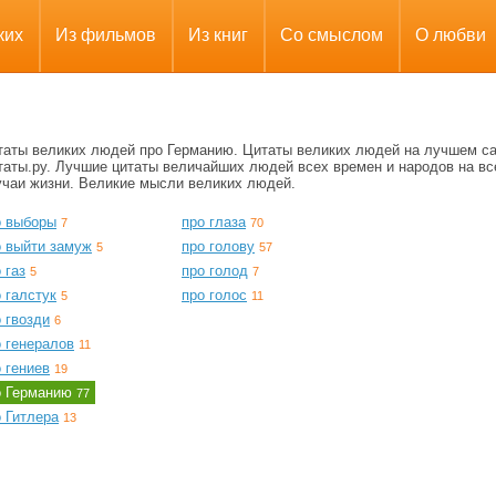
ких
Из фильмов
Из книг
Со смыслом
О любви
таты великих людей про Германию. Цитаты великих людей на лучшем с
таты.ру. Лучшие цитаты величайших людей всех времен и народов на вс
учаи жизни. Великие мысли великих людей.
о выборы
про глаза
7
70
о выйти замуж
про голову
5
57
 газ
про голод
5
7
 галстук
про голос
5
11
 гвозди
6
о генералов
11
 гениев
19
о Германию
77
 Гитлера
13