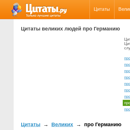
Цитаты
Вели
Цитаты великих людей про Германию
Ци
Ци
сл
пр
пр
про
про
про
пр
про
пр
про
Цитаты
→
Великих
→
про Германию