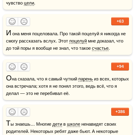
чувство 
цели
.
+63
И
 она меня поцеловала. Про такой поцелуй я никогда не 
смогу рассказать вслух. Этот 
поцелуй
 мне доказал, что 
до той поры я вообще не знал, что такое 
счастье
.
+94
О
на сказала, что я самый чуткий 
парень
 из всех, которых 
она встречала; хотя я не понял этого, ведь всё, что я 
делал — это не перебивал её.
+386
Т
ы знаешь… Многие 
дети
 в 
школе
 ненавидят своих 
родителей. Некоторых ребят даже бьют. А некоторые 