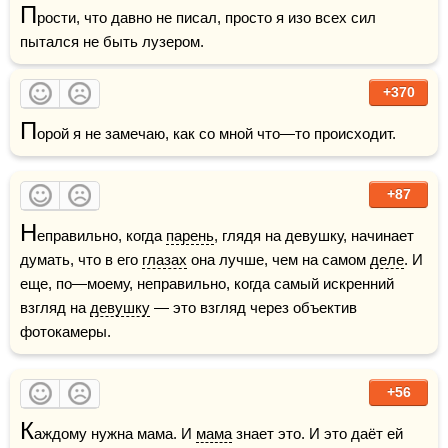
П
рости, что давно не писал, просто я изо всех сил 
пытался не быть лузером.
+370
П
орой я не замечаю, как со мной что—то происходит.
+87
Н
еправильно, когда 
парень
, глядя на девушку, начинает 
думать, что в его 
глазах
 она лучше, чем на самом 
деле
. И 
еще, по—моему, неправильно, когда самый искренний 
взгляд на 
девушку
 — это взгляд через объектив 
фотокамеры.
+56
К
аждому нужна мама. И 
мама
 знает это. И это даёт ей 