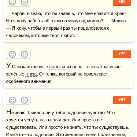
+65
— Чарли, я знаю, что ты знаешь, что мне нравится Крэйг. 
Но я хочу забыть об этом на минутку, можно?  — Можно.  
— Я хочу, чтобы в первый раз ты поцеловался с 
человеком, который тебя 
любит
.
+79
У
 Сэм каштановые 
волосы
 и очень—очень красивые 
зелёные 
глаза
. Оттенка, который не привлекает 
особенного внимания.
+57
Н
е знаю, бывало ли у тебя подобное чувство. Что 
хочется уснуть на тысячу лет. Или просто не 
существовать. Или просто не знать, что ты существуешь. 
Или что—то подобное. Это 
желание
 очень болезненное, 