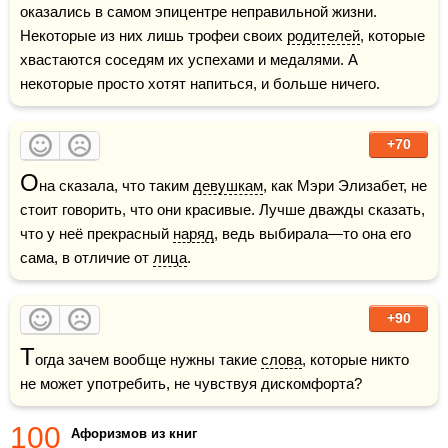
оказались в самом эпицентре неправильной жизни. 
Некоторые из них лишь трофеи своих 
родителей
, которые 
хвастаются соседям их успехами и медалями. А 
некоторые просто хотят напиться, и больше ничего.
+70
О
на сказала, что таким 
девушкам
, как Мэри Элизабет, не 
стоит говорить, что они красивые. Лучше дважды сказать, 
что у неё прекрасный 
наряд
, ведь выбирала—то она его 
сама, в отличие от 
лица
.
+90
Т
огда зачем вообще нужны такие 
слова
, которые никто 
не может употребить, не чувствуя дискомфорта?
100
Афоризмов из книг