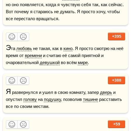
но оно появляется, когда я чувствую себя так, как сейчас. 
Вот почему я стараюсь не думать. Я просто хочу, чтобы 
все перестало вращаться.
+395
Э
та 
любовь
 не такая, как в 
кино
. Я просто смотрю на неё 
время от 
времени
 и считаю её самой приятной и 
очаровательной 
девушкой
 во всём 
мире
.
+388
Я
 развернулся и ушел в свою комнату, запер 
дверь
 и 
опустил 
голову
 на 
подушку
, позволив 
тишине
 расставить 
все по своим местам.
+59