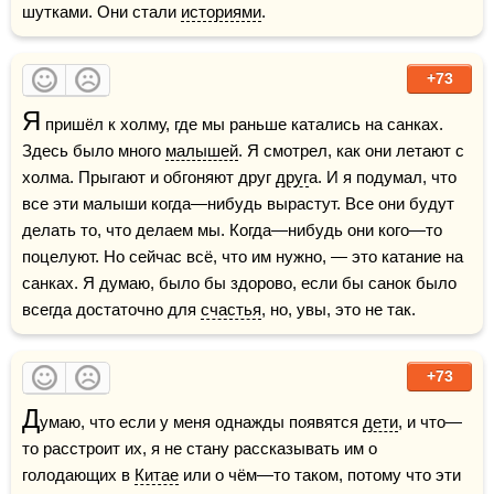
шутками. Они стали 
историями
.
+73
Я
 пришёл к холму, где мы раньше катались на санках. 
Здесь было много 
малышей
. Я смотрел, как они летают с 
холма. Прыгают и обгоняют друг 
друг
а. И я подумал, что 
все эти малыши когда—нибудь вырастут. Все они будут 
делать то, что делаем мы. Когда—нибудь они кого—то 
поцелуют. Но сейчас всё, что им нужно, — это катание на 
санках. Я думаю, было бы здорово, если бы санок было 
всегда достаточно для 
счастья
, но, увы, это не так.
+73
Д
умаю, что если у меня однажды появятся 
дети
, и что—
то расстроит их, я не стану рассказывать им о 
голодающих в 
Китае
 или о чём—то таком, потому что эти 