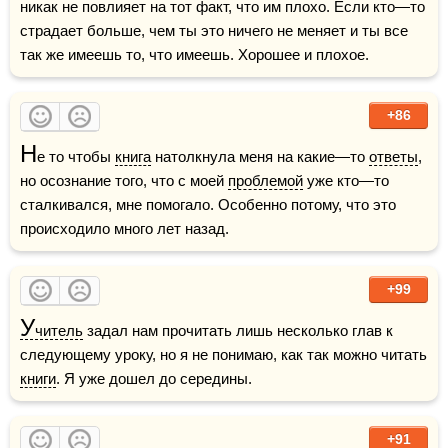
никак не повлияет на тот факт, что им плохо. Если кто—то 
страдает больше, чем ты это ничего не меняет и ты все 
так же имеешь то, что имеешь. Хорошее и плохое.
+86
Н
е то чтобы 
книга
 натолкнула меня на какие—то 
ответы
, 
но осознание того, что с моей 
проблемой
 уже кто—то 
сталкивался, мне помогало. Особенно потому, что это 
происходило много лет назад.
+99
У
читель
 задал нам прочитать лишь несколько глав к 
следующему уроку, но я не понимаю, как так можно читать 
книги
. Я уже дошел до середины.
+91