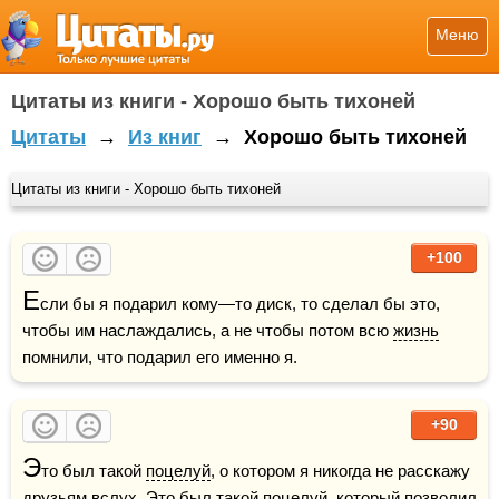
Меню
Цитаты из книги - Хорошо быть тихоней
Цитаты
→
Из книг
→
Хорошо быть тихоней
Цитаты из книги - Хорошо быть тихоней
+100
Е
сли бы я подарил кому—то диск, то сделал бы это, 
чтобы им наслаждались, а не чтобы потом всю 
жизнь
помнили, что подарил его именно я.
+90
Э
то был такой 
поцелуй
, о котором я никогда не расскажу 
друзьям
 вслух. Это был такой поцелуй, который позволил 