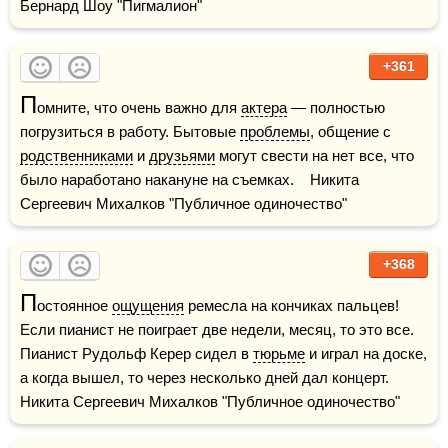
Бернард Шоу "Пигмалион"
+361
П
омните, что очень важно для 
актера
 — полностью 
погрузиться в работу. Бытовые 
проблемы
, общение с 
родственниками
 и 
друзьями
 могут свести на нет все, что 
было наработано накануне на съемках.    Никита 
Сергеевич Михалков "Публичное одиночество"
+368
П
остоянное 
ощущения
 ремесла на кончиках пальцев! 
Если пианист не поиграет две недели, месяц, то это все. 
Пианист Рудольф Керер сидел в 
тюрьме
 и играл на доске, 
а когда вышел, то через несколько дней дал концерт.    
Никита Сергеевич Михалков "Публичное одиночество"