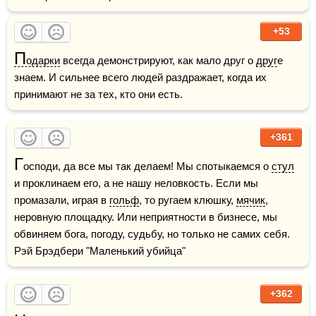
+53
П
одарки
 всегда демонстрируют, как мало друг о 
друг
е 
знаем. И сильнее всего людей раздражает, когда их 
принимают не за тех, кто они есть.
+361
Г
осподи, да все мы так делаем! Мы спотыкаемся о 
стул
и проклинаем его, а не нашу неловкость. Если мы 
промазали, играя в 
гольф
, то ругаем клюшку, 
мячик
, 
неровную площадку. Или неприятности в бизнесе, мы 
обвиняем бога, погоду, судьбу, но только не самих себя.    
Рэй Брэдбери "Маленький убийца"
+362