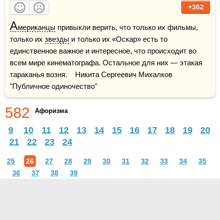
+362
А
мериканцы
 привыкли верить, что только их фильмы, 
только их 
звезды
 и только их «Оскар» есть то 
единственное важное и интересное, что происходит во 
всем мире кинематографа. Остальное для них — этакая 
тараканья возня.    Никита Сергеевич Михалков 
"Публичное одиночество"
582
Афоризма
9
10
11
12
13
14
15
16
17
18
19
20
21
22
23
24
25
26
27
28
29
30
31
32
33
34
35
36
37
38
39