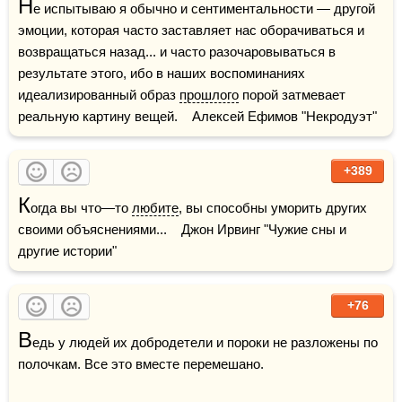
Н
е испытываю я обычно и сентиментальности — другой 
эмоции, которая часто заставляет нас оборачиваться и 
возвращаться назад... и часто разочаровываться в 
результате этого, ибо в наших воспоминаниях 
идеализированный образ 
прошлого
 порой затмевает 
реальную картину вещей.    Алексей Ефимов "Некродуэт"
+389
К
огда вы что—то 
любите
, вы способны уморить других 
своими объяснениями...    Джон Ирвинг "Чужие сны и 
другие истории"
+76
В
едь у людей их добродетели и пороки не разложены по 
полочкам. Все это вместе перемешано.
