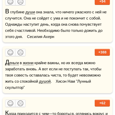
+94
В
 глубине 
души
 она знала, что ничего ужасного с ней не 
случится. Она не сойдет с ума и не покончит с собой. 
Однажды наступит день, когда она снова почувствует 
себя счастливой. Необходимо было только дожить до 
этого дня.    Сесилия Ахерн
+388
Д
еньги
 в 
жизни
 крайне важны, но их всегда можно 
заработать вновь. А вот если не поступать так, чтобы 
твоя совесть оставалась чиста, то будет невозможно 
жить со спокойной 
душой
.    Хисон Нам "Лунный 
скульптор"
+62
К
огда приходится с чем—то бороться, оглянись вокруг, и 