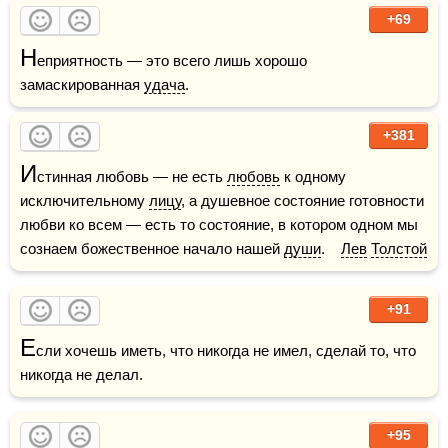
+69
Н
еприятность — это всего лишь хорошо 
замаскированная 
удача
.
+381
И
стинная любовь — не есть 
любовь
 к одному 
исключительному 
лицу
, а душевное состояние готовности 
любви ко всем — есть то состояние, в котором одном мы 
сознаем божественное начало нашей 
души
.    
Лев
Толстой
+91
Е
сли хочешь иметь, что никогда не имел, сделай то, что 
+95