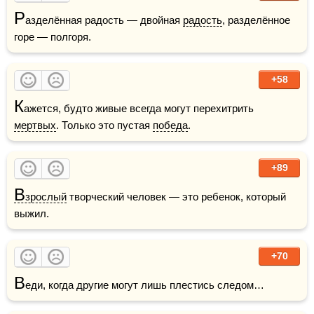
Р
азделённая радость — двойная 
радость
, разделённое 
горе — полгоря.
+58
К
ажется, будто живые всегда могут перехитрить 
мертвых
. Только это пустая 
победа
.
+89
В
зрослый
 творческий человек — это ребенок, который 
выжил.
+70
В
еди, когда другие могут лишь плестись следом…