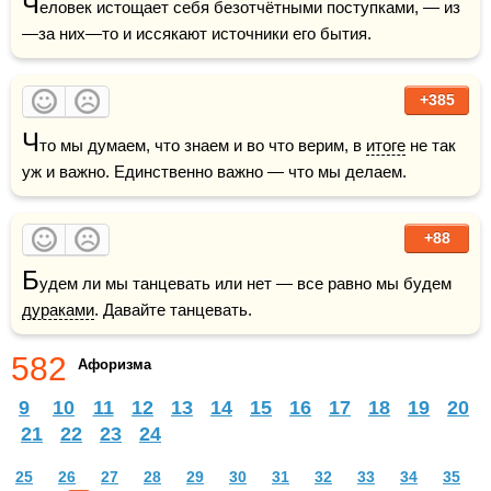
Ч
еловек истощает себя безотчётными поступками, — из
—за них—то и иссякают источники его бытия.
+385
Ч
то мы думаем, что знаем и во что верим, в 
итоге
 не так 
уж и важно. Единственно важно — что мы делаем.
+88
Б
удем ли мы танцевать или нет — все равно мы будем 
дураками
. Давайте танцевать.
582
Афоризма
9
10
11
12
13
14
15
16
17
18
19
20
21
22
23
24
25
26
27
28
29
30
31
32
33
34
35