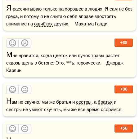
Я
 рассчитываю только на хорошее в людях. Я сам не без 
греха
, и потому я не считаю себя вправе заострять 
внимание на 
ошибках
 других.    Махатма Ганди
+69
М
не нравится, когда 
цветок
 или пучок 
травы
 растет 
сквозь щель в бетоне. Это, ***ь, героически.    Джордж 
Карлин
+80
Н
ам не скучно, мы же братья и 
сестры
, а 
братья
 и 
сестры не умеют скучать, мы же все 
время
ссоримся
.
+56