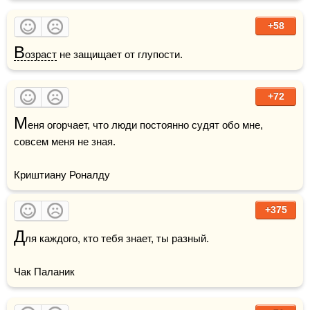
+58
В
озраст
 не защищает от глупости.
+72
М
еня огорчает, что люди постоянно судят обо мне, 
совсем меня не зная.

Криштиану Роналду
+375
Д
ля каждого, кто тебя знает, ты разный.

Чак Паланик