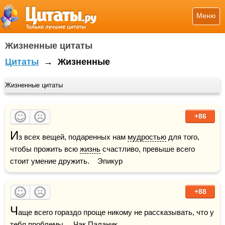
Меню
Жизненные цитаты
Цитаты
→
Жизненные
Жизненные цитаты
+86
И
з всех вещей, подаренных нам 
мудростью
 для того, 
чтобы прожить всю 
жизнь
 счастливо, превыше всего 
стоит умение дружить.    Эпикур
+88
Ч
аще всего гораздо проще никому не рассказывать, что у 
тебя 
проблемы
.    Чак Паланик.