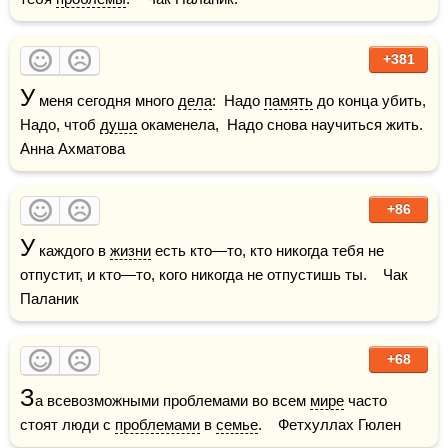
+381
У
 меня сегодня много 
дела
:  Надо 
память
 до конца убить,  
Надо, чтоб 
душа
 окаменела,  Надо снова научиться жить.    
Анна Ахматова
+86
У
 каждого в 
жизни
 есть кто—то, кто никогда тебя не 
отпустит, и кто—то, кого никогда не отпустишь ты.    Чак 
Паланик
+68
З
а всевозможными проблемами во всем 
мире
 часто 
стоят люди с 
проблемами
 в 
семье
.    Фетхуллах Гюлен