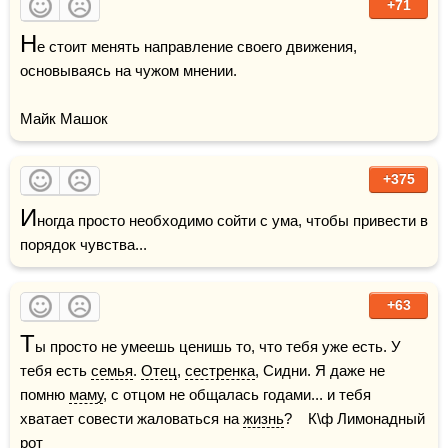
+71
Н
е стоит менять направление своего движения, 
основываясь на чужом мнении.

Майк Машок
+375
И
ногда просто необходимо сойти с ума, чтобы привести в 
порядок чувства...
+63
Т
ы просто не умеешь ценишь то, что тебя уже есть. У 
тебя есть 
семья
. 
Отец
, 
сестренка
, Сидни. Я даже не 
помню 
маму
, с отцом не общалась годами... и тебя 
хватает совести жаловаться на 
жизнь
?    К\ф Лимонадный 
рот