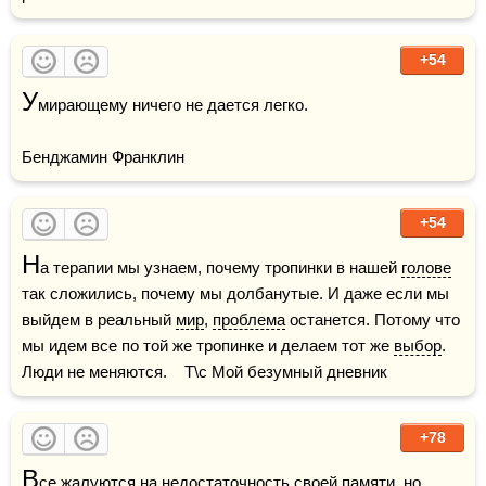
+54
У
мирающему ничего не дается легко.

Бенджамин Франклин
+54
Н
а терапии мы узнаем, почему тропинки в нашей 
голове
так сложились, почему мы долбанутые. И даже если мы 
выйдем в реальный 
мир
, 
проблема
 останется. Потому что 
мы идем все по той же тропинке и делаем тот же 
выбор
. 
Люди не меняются.    Т\с Мой безумный дневник
+78
В
се жалуются на недостаточность своей 
памяти
, но 