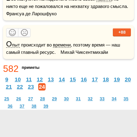
никто еще не пожаловался на нехватку здравого смысла.     
Франсуа де Ларошфуко
+88
О
пыт
 происходит во 
времени
, поэтому время — наш 
самый главный ресурс.    Михай Чиксентмихайи
582
приметы
9
10
11
12
13
14
15
16
17
18
19
20
21
22
23
24
25
26
27
28
29
30
31
32
33
34
35
36
37
38
39