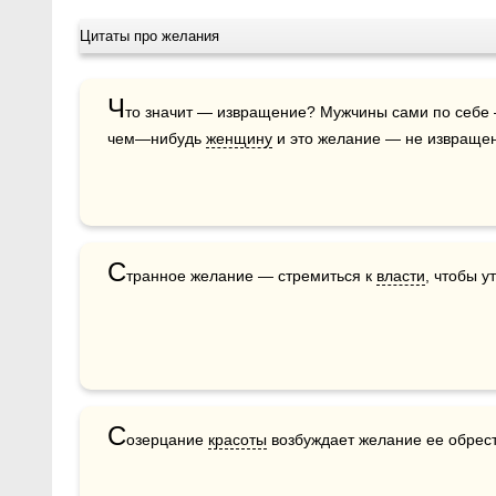
Цитаты про желания
Ч
то значит — извращение? Мужчины сами по себе 
чем—нибудь 
женщину
 и это желание — не извращен
С
транное желание — стремиться к 
власти
, чтобы у
С
озерцание 
красоты
 возбуждает желание ее обрест