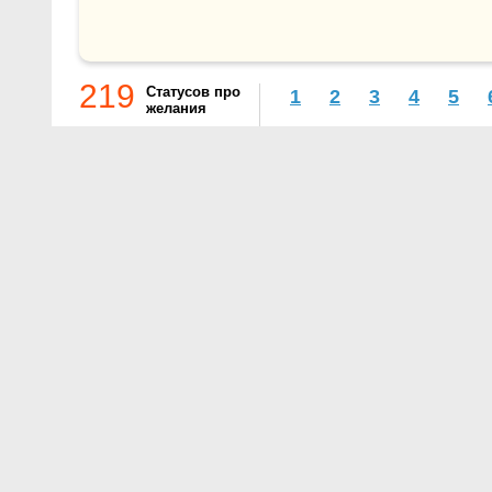
219
Статусов про
1
2
3
4
5
желания
О проекте
Контакты