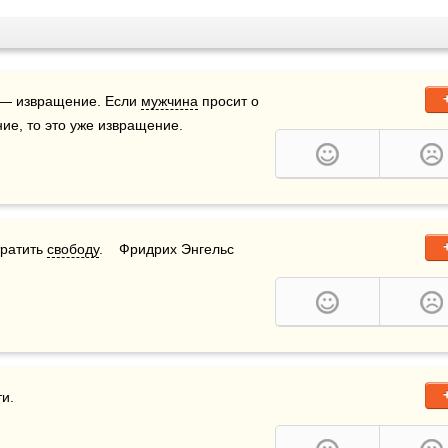
— извращение. Если 
мужчина
 просит о 
ие, то это уже извращение.
тратить 
свободу
.    Фридрих Энгельс
и.