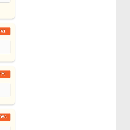
+61
+79
358