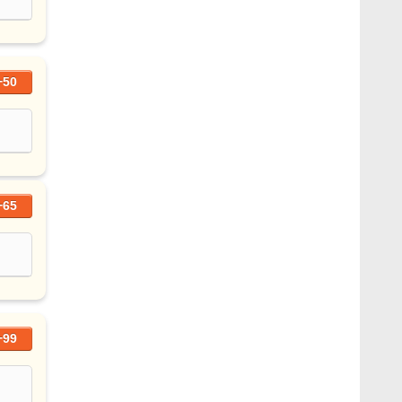
+50
+65
+99