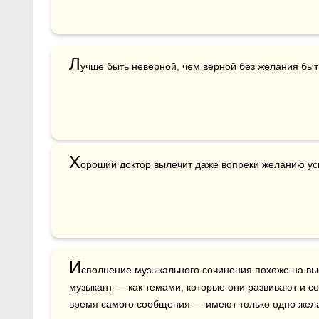
Л
учше быть неверной, чем верной без желания быть
Х
ороший доктор вылечит даже вопреки желанию ус
И
музыкант
 — как темами, которые они развивают и со
время самого сообщения — имеют только одно желан