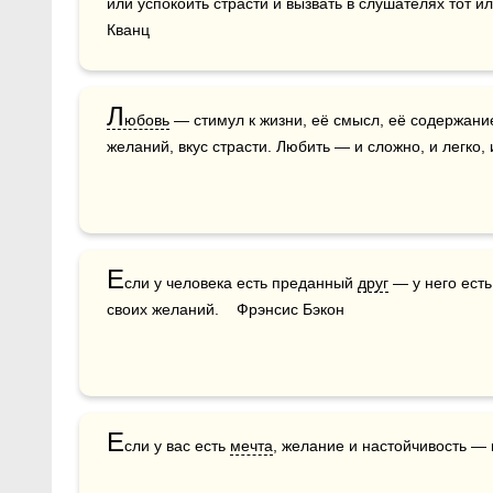
или успокоить страсти и вызвать в слушателях тот ил
Кванц
Л
юбовь
 — стимул к жизни, её смысл, её содержание
желаний, вкус страсти. Любить — и сложно, и легко, 
Е
сли у человека есть преданный 
друг
 — у него есть
своих желаний.    Фрэнсис Бэкон
Е
сли у вас есть 
мечта
, желание и настойчивость — 