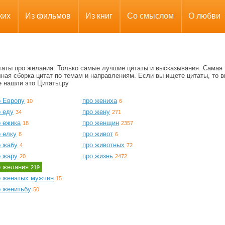
ких
Из фильмов
Из книг
Со смыслом
О любви
таты про желания. Только самые лучшие цитаты и высказывания. Самая
ная сборка цитат по темам и направлениям. Если вы ищете цитаты, то в
е нашли это Цитаты.ру
о Европу
про жениха
10
6
о еду
про жену
34
271
о ежика
про женщин
18
2357
 елку
про живот
8
6
о жабу
про животных
4
72
о жару
про жизнь
20
2472
о желания
219
о женатых мужчин
15
о женитьбу
50