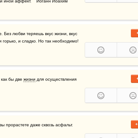
и иной аффект.    Иоганн Иоахим 
. Без любви теряешь вкус жизни, вкус 
и горько, и сладко. Но так необходимо!
 как бы две 
жизни
 для осуществления 
+
вы прорастете даже сквозь асфальт.