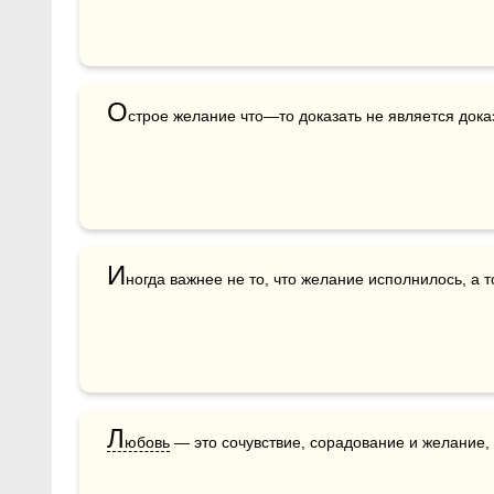
О
строе желание что—то доказать не является дока
И
ногда важнее не то, что желание исполнилось, а то
Л
юбовь
 — это сочувствие, сорадование и желание, 