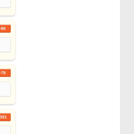
+86
+78
391