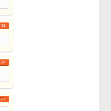
401
+58
+70