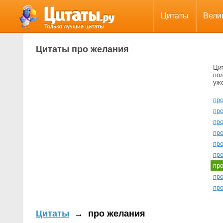
Цитаты
Вели
Цитаты про желания
Ци
пол
уж
пр
пр
пр
про
пр
пр
пр
пр
пр
Цитаты
→
про желания