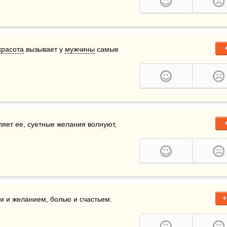
красота
 вызывает у 
мужчины
 самые 
яет ее, суетные желания волнуют, 
+
м и желанием, болью и счастьем. 