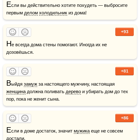
Е
сли вы действительно хотите похудеть — выбросите 
первым 
делом
холодильник
 из дома!
+93
Н
е всегда дома стены помогают. Иногда их не 
дозовёшься.
+81
В
ыйдя 
замуж
 за настоящего мужчину, настоящая 
женщина
 должна поливать 
дерево
 и убирать дом до тех 
пор, пока не женит сына.
+86
Е
сли в доме достаток, значит 
мужика
 еще не совсем 
достали.