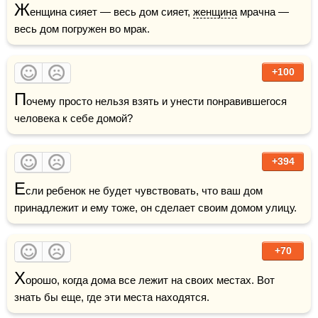
Ж
енщина сияет — весь дом сияет, 
женщина
 мрачна — 
весь дом погружен во мрак.  
+100
П
очему просто нельзя взять и унести понравившегося 
человека к себе домой? 
+394
Е
сли ребенок не будет чувствовать, что ваш дом 
принадлежит и ему тоже, он сделает своим домом улицу.
+70
Х
орошо, когда дома все лежит на своих местах. Вот 
знать бы еще, где эти места находятся.