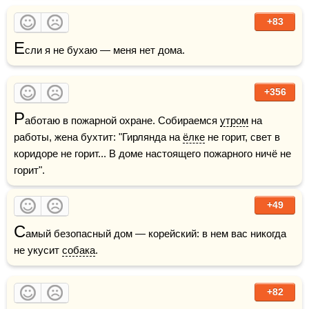
+83
Е
сли я не бухаю — меня нет дома.
+356
Р
аботаю в пожарной охране. Собираемся 
утром
 на 
работы, жена бухтит: "Гирлянда на 
ёлке
 не горит, свет в 
коридоре не горит... В доме настоящего пожарного ничё не 
горит".
+49
С
амый безопасный дом — корейский: в нем вас никогда 
не укусит 
собака
.
+82