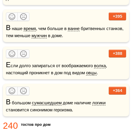
+395
В
 наше 
время
, чем больше в 
ванне
 бритвенных станков, 
тем меньше 
мужчин
 в доме.
+388
Е
сли долго запираться от воображаемого 
волка
, 
настоящий проникнет в дом под видом 
овцы
.
+364
В
 большом 
сумасшедшем
 доме наличие 
логики
становится синонимом героизма.
240
тостов про дом