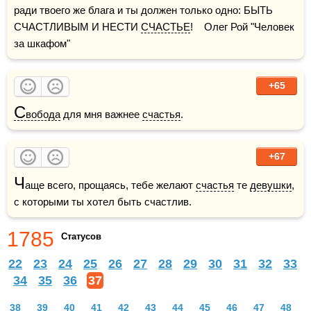
ради твоего же блага и ты должен только одно: БЫТЬ 
СЧАСТЛИВЫМ И НЕСТИ 
СЧАСТЬЕ
!    Олег Рой "Человек 
за шкафом"
+65
С
вобода
 для мня важнее 
счастья
.
+67
Ч
аще всего, прощаясь, тебе желают 
счастья
 те 
девушки
, 
с которыми ты хотел быть счастлив.
1785
Статусов
22
23
24
25
26
27
28
29
30
31
32
33
34
35
36
37
38
39
40
41
42
43
44
45
46
47
48