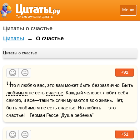
Меню
Цитаты о счастье
Цитаты
→
О счастье
Цитаты о счастье
+92
Ч
то я 
люблю
 вас, это вам может быть безразлично. Быть 
любимым
 не есть 
счастье
. Каждый человек любит себя 
самого, и все—таки тысячи мучаются всю 
жизнь
. Нет, 
быть любимым не есть счастье. Но любить — это 
счастье!    Герман Гессе "Душа ребёнка"
+51