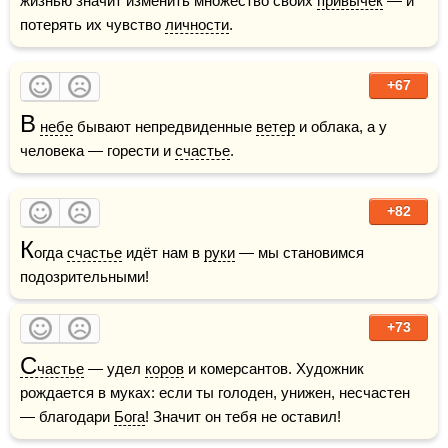
жизнью значит изменить множество своих 
привычек
 — и 
потерять их чувство 
личности
.
+67
В
небе
 бывают непредвиденные 
ветер
 и облака, а у 
человека — горести и 
счастье
.
+82
К
огда 
счастье
 идёт нам в 
руки
 — мы становимся 
подозрительными!
+73
С
частье
 — удел 
коров
 и комерсантов. Художник 
рождается в муках: если ты голоден, унижен, несчастен 
— благодари 
Бога
! Значит он тебя не оставил!