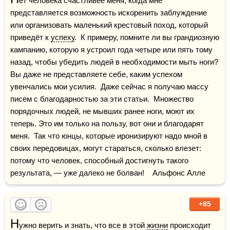
ет человека счастливее меня, когда мне 
представляется возможность искоренить заблуждение 
или организовать маленький крестовый поход, который 
приведёт к 
успеху
.  К примеру, помните ли вы грандиозную 
кампанию, которую я устроил года четыре или пять тому 
назад, чтобы убедить людей в необходимости мыть ноги?  
Вы даже не представляете себе, каким успехом 
увенчались мои усилия.  Даже сейчас я получаю массу 
писем с благодарностью за эти статьи.  Множество 
порядочных людей, не мывших ранее ноги, моют их 
теперь. Это им только на пользу, вот они и благодарят 
меня.  Так что юнцы, которые иронизируют надо мной в 
своих передовицах, могут стараться, сколько влезет: 
потому что человек, способный достигнуть такого 
результата, — уже далеко не болван!    Альфонс Алле
+85
Н
ужно верить и знать, что все в этой 
жизни
 происходит 