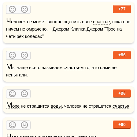
+77
Ч
еловек не может вполне оценить своё 
счастье
, пока оно 
ничем не омрачено.    Джером Клапка Джером "Трое на 
четырёх колёсах"
+86
М
ы чаще всего называем 
счастьем
 то, что сами не 
испытали.
+96
М
оре
 не страшится 
воды
, человек не страшится 
счастья
. 
+60
Н