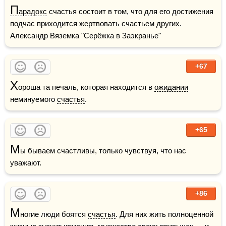
П
арадокс
 счастья состоит в том, что для его достижения 
подчас приходится жертвовать 
счастьем
 других.    
Александр Вяземка "Серёжка в Заэкранье"
+67
Х
ороша та печаль, которая находится в 
ожидании
неминуемого 
счастья
.
+65
М
ы бываем счастливы, только чувствуя, что нас 
уважают.
+86
М
ногие люди боятся 
счастья
. Для них жить полноценной 