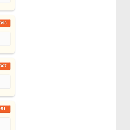
393
367
+51