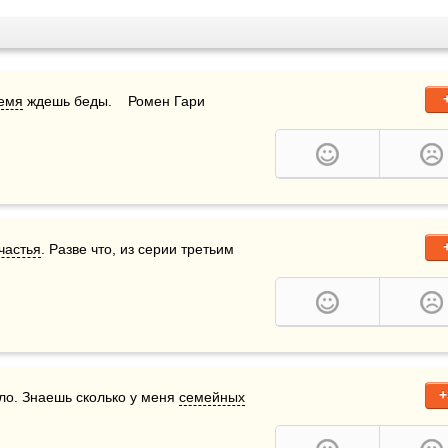
емя
 ждешь беды.    Ромен Гари 
частья
. Разве что, из серии третьим 
+
ло. Знаешь сколько у меня 
семейных