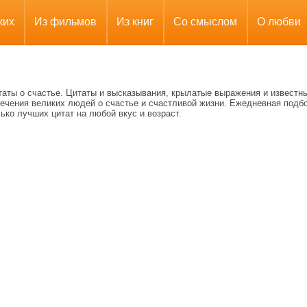
ких
Из фильмов
Из книг
Со смыслом
О любви
таты о счастье. Цитаты и высказывания, крылатые выражения и известн
речения великих людей о счастье и счастливой жизни. Ежедневная подб
ько лучших цитат на любой вкус и возраст.