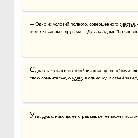
— Одно из условий полного, совершенного 
счастья
,
поделиться им с другими.    Дуглас Адамс "В основн
С
делать из нас искателей 
счастья
 вроде обезумевш
свою сомнительную 
удачу
 в одиночку, и стаей завид
У
вы, 
душа
, никогда не страдавшая, не может постич