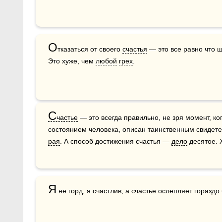
О
тказаться от своего 
счастья
 — это все равно что 
Это хуже, чем 
любой
грех
.
С
частье
 — это всегда правильно, не зря момент, ко
рая
. А способ достижения счастья — 
дело
 десятое.
Я
 не горд, я счастлив, а 
счастье
 ослепляет гораздо 