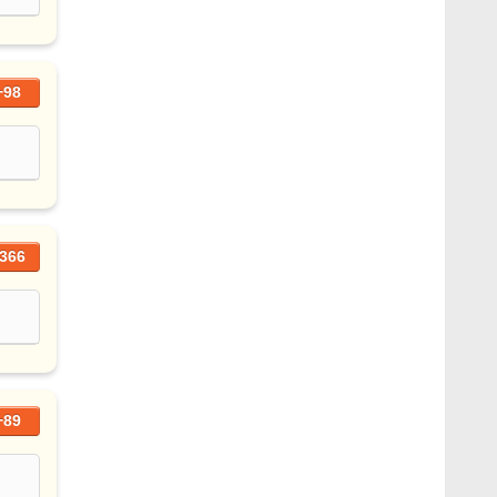
+98
366
+89