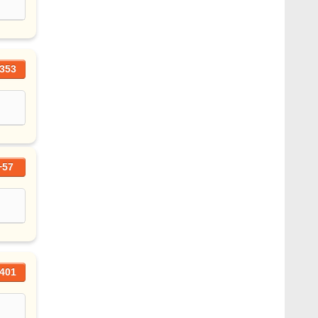
353
+57
401