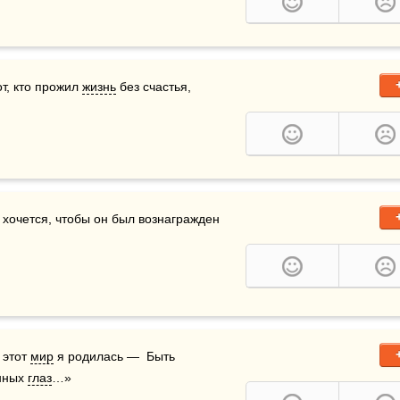
от, кто прожил 
жизнь
 без счастья, 
 хочется, чтобы он был вознагражден 
этот 
мир
 я родилась —  Быть 
нных 
глаз
…»