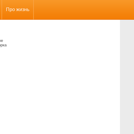
Про жизнь
ые
орка