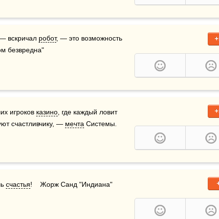
 — вскричал 
робот
, — это возможность 
+
ом безвредна"
+
их игроков 
казино
, где каждый ловит 
уют счастливчику, — 
мечта
 Системы.
ь 
счастья
!    Жорж Санд "Индиана"