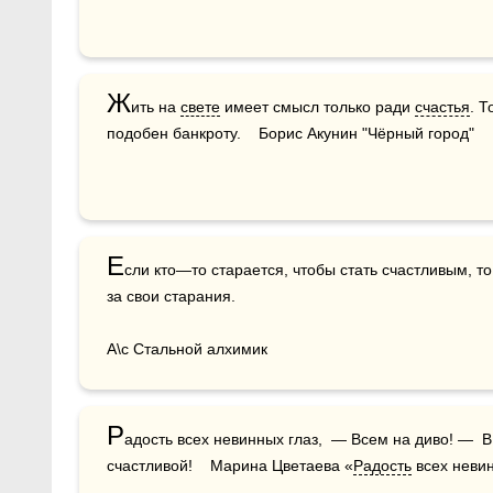
Ж
ить на 
свете
 имеет смысл только ради 
счастья
. Т
подобен банкроту.    Борис Акунин "Чёрный город"
Е
сли кто—то старается, чтобы стать счастливым, то
за свои старания.

А\с Стальной алхимик
Р
адость всех невинных глаз,  — Всем на диво! —  В 
счастливой!    Марина Цветаева «
Радость
 всех неви