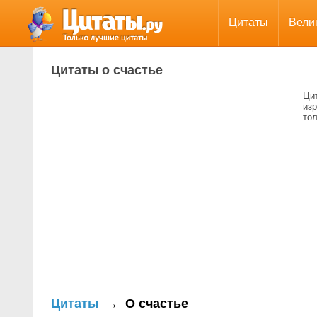
Цитаты
Вели
Цитаты о счастье
Ци
из
тол
Цитаты
→
О счастье