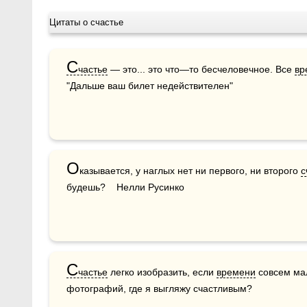
Цитаты о счастье
С
частье
 — это... это что—то бесчеловечное. Все 
вр
"Дальше ваш билет недействителен"
О
казывается, у наглых нет ни первого, ни второго 
с
будешь?    Нелли Русинко
С
частье
 легко изобразить, если 
времени
 совсем ма
фотографий, где я выгляжу счастливым?