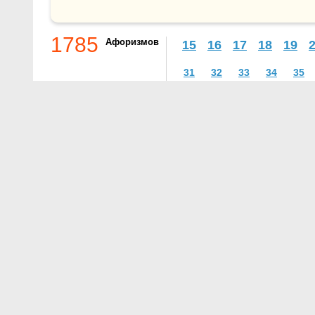
1785
Афоризмов
15
16
17
18
19
31
32
33
34
35
О проекте
Контакты