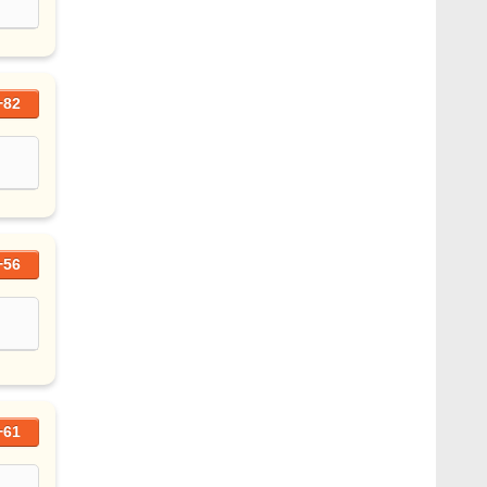
+82
+56
+61