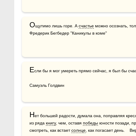
О
щутимо лишь горе. А 
счастье
 можно осознать, тольк
Фредерик Бегбедер "Каникулы в коме"
Е
сли бы я мог умереть прямо сейчас, я был бы сч
Самуэль Голдвин
Н
ет большей радости, думала она, поправляя крес
из ряда 
книгу
, чем, оставя 
победы
 юности позади, пр
смотреть, как встает 
солнце
, как погасает день.   