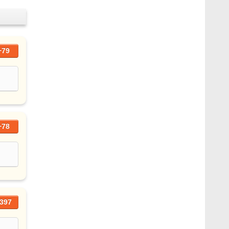
+79
+78
397