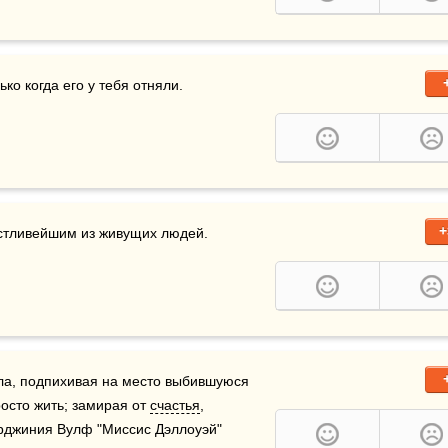
о когда его у тебя отняли.    
+
астливейшим из живущих людей.

ла, подпихивая на место выбившуюся 
осто жить; замирая от 
счастья
, 
 Вирджиния Вулф "Миссис Дэллоуэй"