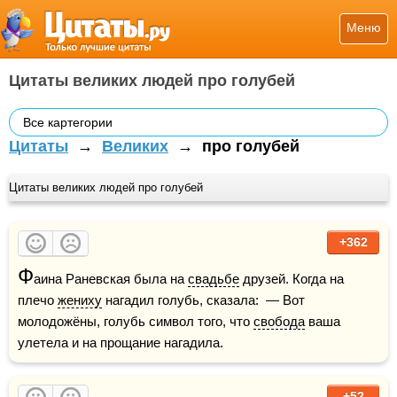
Меню
Цитаты великих людей про голубей
Все картегории
Цитаты
→
Великих
→
про голубей
Цитаты великих людей про голубей
+362
Ф
аина Раневская была на 
свадьбе
 друзей. Когда на 
плечо 
жениху
 нагадил голубь, сказала:  — Вот 
молодожёны, голубь символ того, что 
свобода
 ваша 
улетела и на прощание нагадила.
+52