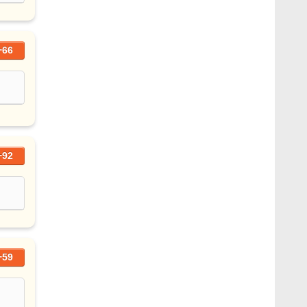
+66
+92
+59