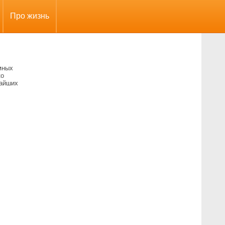
Про жизнь
мных
ко
чайших