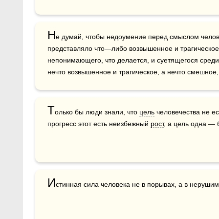
Н
е думай, чтобы недоумение перед смыслом челов
представляло что—либо возвышенное и трагическое.
непонимающего, что делается, и суетящегося среди 
нечто возвышенное и трагическое, а нечто смешное,
Т
олько бы люди знали, что 
цель
 человечества не ес
прогресс этот есть неизбежный 
рост
, а цель одна — 
И