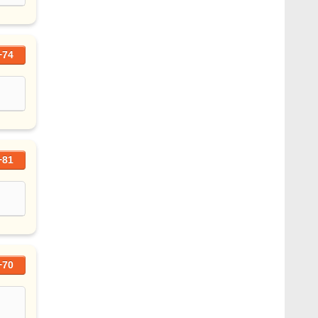
+74
+81
+70