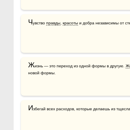
Ч
увство 
правды
, 
красоты
 и добра независимы от ст
Ж
изнь — это переход из одной формы в другую. 
Ж
новой формы.
И
збегай всех расходов, которые делаешь из тщесла