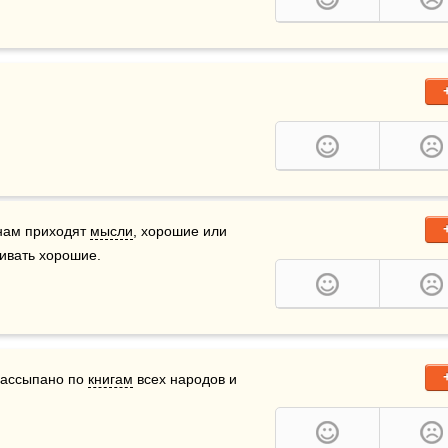
 нам приходят 
мысли
, хорошие или 
живать хорошие.
рассыпано по 
книгам
 всех народов и 