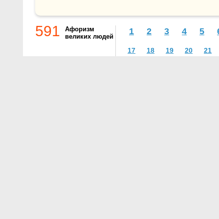
591
Афоризм
1
2
3
4
5
великих людей
17
18
19
20
21
О проекте
Контакты