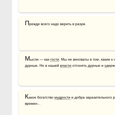
П
режде всего надо верить в разум.
М
ысли — как 
гости
. Мы не виноваты в том, какие к
дурные. Но в нашей 
власти
 отгонять дурные и удер
К
акое богатство 
мудрости
 и добра заразительного 
времен...