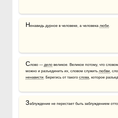
Н
енавидь дурное в человеке, а человека 
люби
.
С
лово — 
дело
 великое. Великое потому, что слово
можно и разъединить их, словом служить 
любви
ненависти
. Берегись от такого 
слова
, которое разъе
З
аблуждение не перестает быть заблуждением оттог