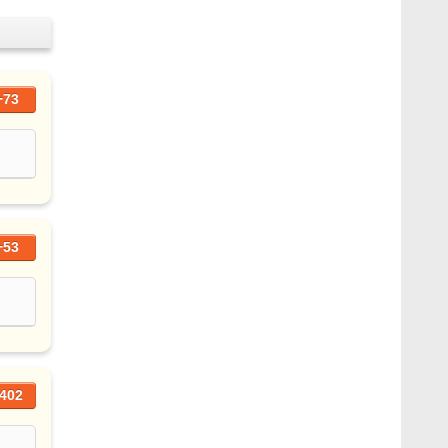
+73
+53
402