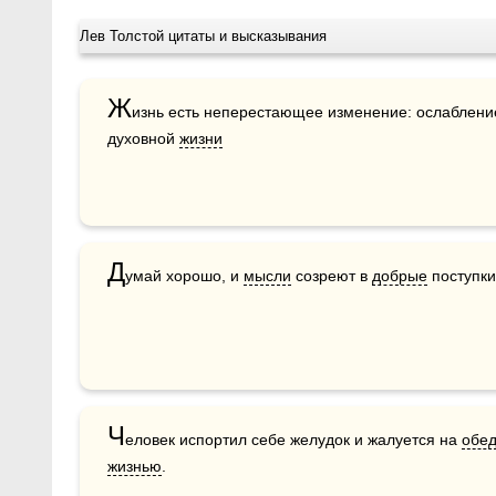
Лев Толстой цитаты и высказывания
Ж
изнь есть неперестающее изменение: ослабление
духовной 
жизни
Д
умай хорошо, и 
мысли
 созреют в 
добрые
 поступки
Ч
еловек испортил себе желудок и жалуется на 
обе
жизнью
.