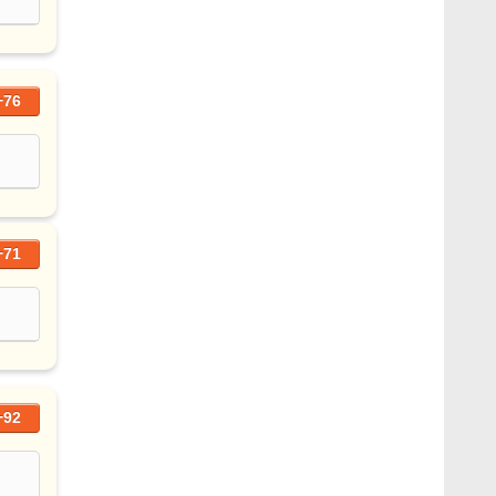
+76
+71
+92