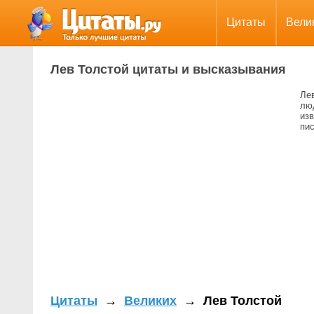
Цитаты
Вели
Лев Толстой цитаты и высказывания
Ле
лю
из
пи
Цитаты
→
Великих
→
Лев Толстой