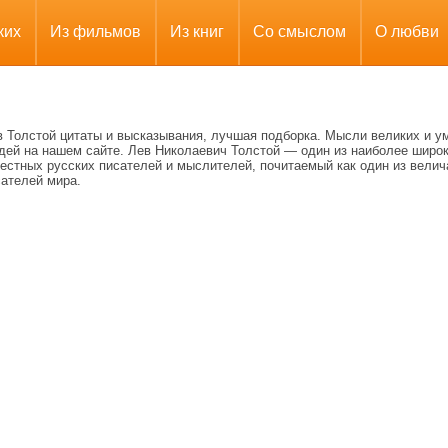
ких
Из фильмов
Из книг
Со смыслом
О любви
в Толстой цитаты и высказывания, лучшая подборка. Мысли великих и у
дей на нашем сайте. Лев Николаевич Толстой — один из наиболее широ
вестных русских писателей и мыслителей, почитаемый как один из вели
сателей мира.