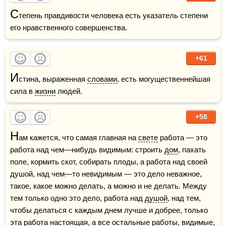
С
тепень правдивости человека есть указатель степени 
его нравственного совершенства.
+61
И
стина, выраженная 
словами
, есть могущественнейшая 
сила в 
жизни
 людей.
+58
Н
ам кажется, что самая главная на 
свете
 работа — это 
работа над чем—нибудь видимым: строить 
дом
, пахать 
поле, кормить скот, собирать плоды, а работа над своей 
душой, над чем—то невидимым — это дело неважное, 
такое, какое можно делать, а можно и не делать. Между 
тем только одно это дело, работа над 
душой
, над тем, 
чтобы делаться с каждым днем лучше и добрее, только 
эта работа настоящая, а все остальные работы, видимые, 