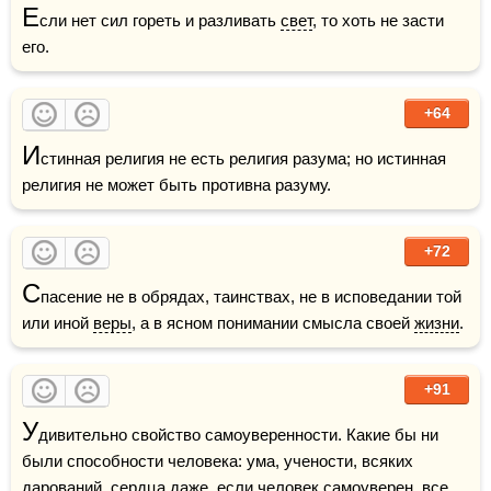
Е
сли нет сил гореть и разливать 
свет
, то хоть не засти 
его. 
+64
И
стинная религия не есть религия разума; но истинная 
религия не может быть противна разуму.
+72
С
пасение не в обрядах, таинствах, не в исповедании той 
или иной 
веры
, а в ясном понимании смысла своей 
жизни
.
+91
У
дивительно свойство самоуверенности. Какие бы ни 
были способности человека: ума, учености, всяких 
дарований, 
сердца
 даже, если человек самоуверен, все 