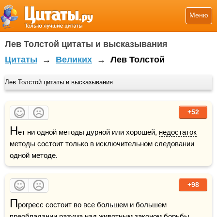
Меню
Лев Толстой цитаты и высказывания
Цитаты
→
Великих
→
Лев Толстой
Лев Толстой цитаты и высказывания
+52
Н
ет ни одной методы дурной или хорошей, 
недостаток
методы состоит только в исключительном следовании 
одной методе. 
+98
П
рогресс состоит во все большем и большем 
преобладании разума над 
животным
 законом борьбы.