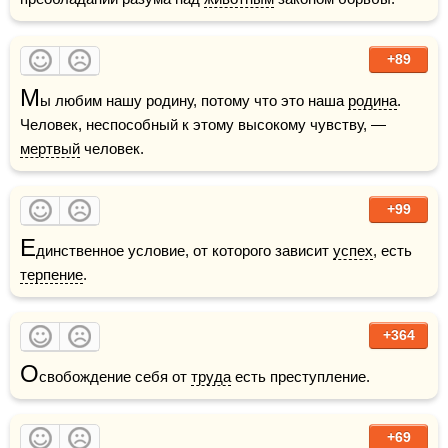
+89
М
ы любим нашу родину, потому что это наша 
родина
. 
Человек, неспособный к этому высокому чувству, — 
мертвый
 человек.
+99
Е
динственное условие, от которого зависит 
успех
, есть 
терпение
.
+364
О
свобождение себя от 
труда
 есть преступление. 
+69