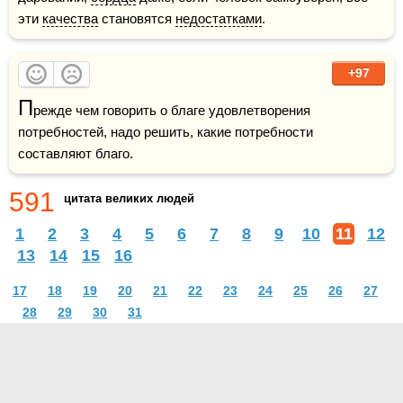
эти 
качества
 становятся 
недостатками
.
+97
П
режде чем говорить о благе удовлетворения 
потребностей, надо решить, какие потребности 
составляют благо. 
591
цитата великих людей
1
2
3
4
5
6
7
8
9
10
11
12
13
14
15
16
17
18
19
20
21
22
23
24
25
26
27
28
29
30
31