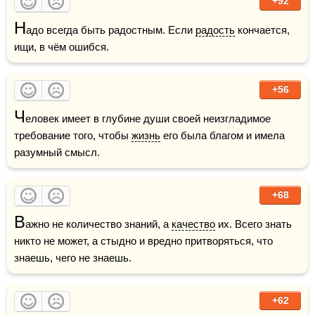
+92
Н
адо всегда быть радостным. Если 
радость
 кончается, 
ищи, в чём ошибся.
+56
Ч
еловек имеет в глубине души своей неизгладимое 
требование того, чтобы 
жизнь
 его была благом и имела 
разумный смысл.
+68
В
ажно не количество знаний, а 
качество
 их. Всего знать 
никто не может, а стыдно и вредно притворяться, что 
знаешь, чего не знаешь. 
+62