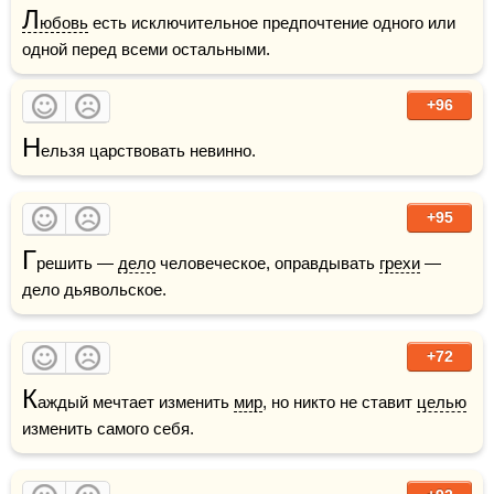
Л
юбовь
 есть исключительное предпочтение одного или 
одной перед всеми остальными.
+96
Н
ельзя царствовать невинно. 
+95
Г
решить — 
дело
 человеческое, оправдывать 
грехи
 — 
дело дьявольское.
+72
К
аждый мечтает изменить 
мир
, но никто не ставит 
целью
изменить самого себя.