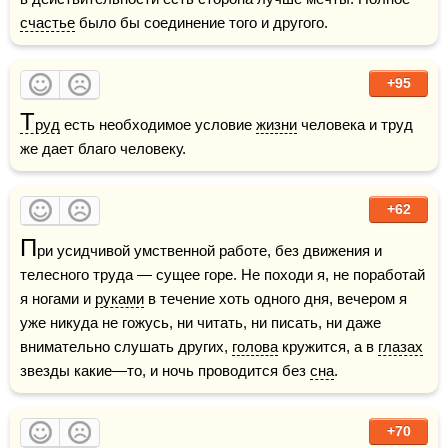
счастье
 было бы соединение того и другого.
+95
Т
руд
 есть необходимое условие 
жизни
 человека и труд 
же дает благо человеку.
+62
П
ри усидчивой умственной работе, без движения и 
телесного труда — сущее горе. Не походи я, не поработай 
я ногами и 
руками
 в течение хоть одного дня, вечером я 
уже никуда не гожусь, ни читать, ни писать, ни даже 
внимательно слушать других, 
голова
 кружится, а в 
глазах
звезды какие—то, и ночь проводится без 
сна
. 
+70