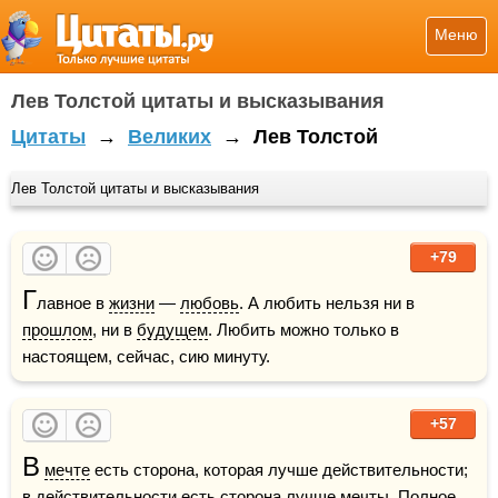
Меню
Лев Толстой цитаты и высказывания
Цитаты
→
Великих
→
Лев Толстой
Лев Толстой цитаты и высказывания
+79
Г
лавное в 
жизни
 — 
любовь
. А любить нельзя ни в 
прошлом
, ни в 
будущем
. Любить можно только в 
настоящем, сейчас, сию минуту.
+57
В
мечте
 есть сторона, которая лучше действительности; 
в действительности есть сторона лучше мечты. Полное 