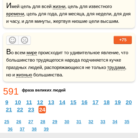
И
мей цель для всей 
жизни
, цель для известного 
времени
, цель для года, для месяца, для недели, для дня 
и часу, и для минуты, жертвуя низшие цели высшим. 
+75
В
о всем 
мире
 происходит то удивительное явление, что 
большинство трудящегося народа подчиняется кучке 
праздных людей, распоряжающихся не только 
трудами
, 
но и 
жизнью
 большинства.
591
фраза великих людей
9
10
11
12
13
14
15
16
17
18
19
20
21
22
23
24
25
26
27
28
29
30
31
32
33
34
35
36
37
38
39