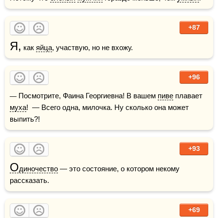
+87
Я,
 как 
яйца
, участвую, но не вхожу.
+96
— Посмотрите, Фаина Георгиевна! В вашем 
пиве
 плавает 
муха
!  — Всего одна, милочка. Ну сколько она может 
выпить?!
+93
О
диночество
 — это состояние, о котором некому 
рассказать.
+69