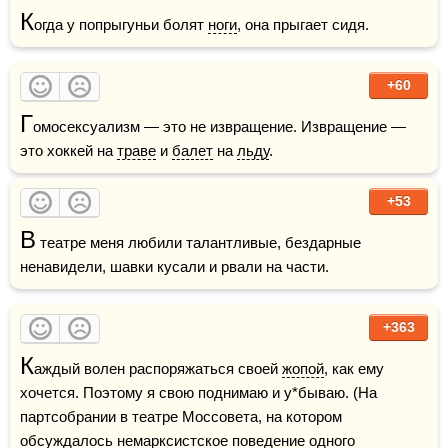
К
огда у попрыгуньи болят 
ноги
, она прыгает сидя.
+60
Г
омосексуализм — это не извращение. Извращение — 
это хоккей на 
траве
 и 
балет
 на 
льду
.
+53
В
 театре меня любили талантливые, бездарные 
ненавидели, шавки кусали и рвали на части.
+363
К
аждый волен распоряжаться своей 
жопой
, как ему 
хочется. Поэтому я свою поднимаю и у*бываю. (На 
партсобрании в театре Моссовета, на котором 
обсуждалось немарксистское поведение одного 