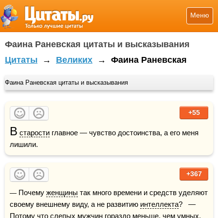
Меню
Фаина Раневская цитаты и высказывания
Цитаты
→
Великих
→
Фаина Раневская
Фаина Раневская цитаты и высказывания
+55
В
старости
 главное — чувство достоинства, а его меня 
лишили.
+367
— Почему 
женщины
 так много времени и средств уделяют 
своему внешнему виду, а не развитию 
интеллекта
?   — 
Потому что 
слепых
мужчин
 гораздо меньше, чем 
умных
.