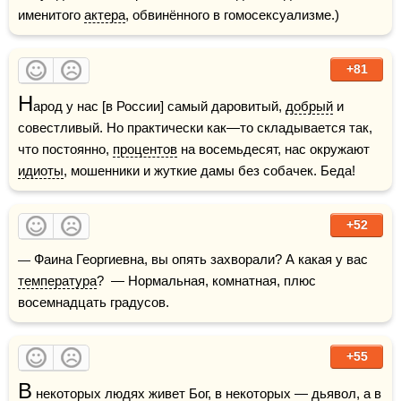
именитого 
актера
, обвинённого в гомосексуализме.)
+81
Н
арод у нас [в России] самый даровитый, 
добрый
 и 
совестливый. Но практически как—то складывается так, 
что постоянно, 
процентов
 на восемьдесят, нас окружают 
идиоты
, мошенники и жуткие дамы без собачек. Беда!
+52
— Фаина Георгиевна, вы опять захворали? А какая у вас 
температура
?  — Нормальная, комнатная, плюс 
восемнадцать градусов.
+55
В
 некоторых людях живет 
Бог
, в некоторых — 
дьявол
, а в 