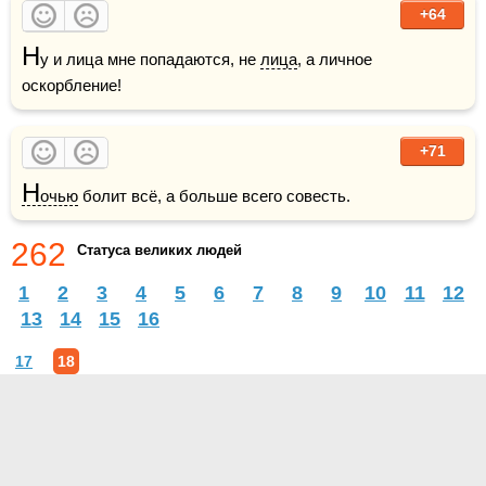
+64
Н
у и лица мне попадаются, не 
лица
, а личное 
оскорбление!
+71
Н
очью
 болит всё, а больше всего совесть.
262
Статуса великих людей
1
2
3
4
5
6
7
8
9
10
11
12
13
14
15
16
17
18