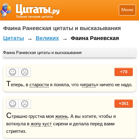
Меню
Фаина Раневская цитаты и высказывания
Цитаты
→
Великих
→
Фаина Раневская
Фаина Раневская цитаты и высказывания
+70
Т
еперь, в 
старости
 я поняла, что «
играть
» ничего не надо.
+361
С
трашно грустна моя 
жизнь
. А вы хотите, чтобы я 
воткнула в 
жопу
куст
 сирени и делала перед вами 
стриптиз.