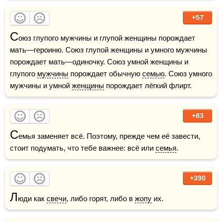
+57
С
оюз глупого мужчины и глупой женщины порождает 
мать—героиню. Союз глупой женщины и умного мужчины 
порождает мать—одиночку. Союз умной женщины и 
глупого 
мужчины
 порождает обычную 
семью
. Союз умного 
мужчины и умной 
женщины
 порождает лёгкий флирт.
+83
С
емья заменяет всё. Поэтому, прежде чем её завести, 
стоит подумать, что тебе важнее: всё или 
семья
.
+390
Л
юди как 
свечи
, либо горят, либо в 
жопу
 их.