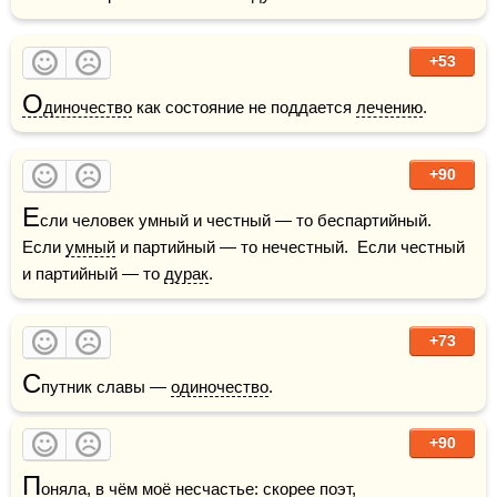
+53
О
диночество
 как состояние не поддается 
лечению
.
+90
Е
сли человек умный и честный — то беспартийный.  
Если 
умный
 и партийный — то нечестный.  Если честный 
и партийный — то 
дурак
.
+73
С
путник славы — 
одиночество
.
+90
П
оняла, в чём моё несчастье: скорее поэт, 