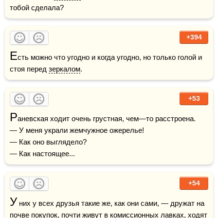
тобой сделала?
+394
Е
сть можно что угодно и когда угодно, но только голой и 
стоя перед 
зеркалом
.
+53
Р
аневская ходит очень грустная, чем—то расстроена.

— У меня украли жемчужное ожерелье!

— Как оно выглядело?

— Как настоящее...
+54
У
 них у всех друзья такие же, как они сами, — дружат на 
почве покупок, почти живут в комиссионных лавках, ходят 