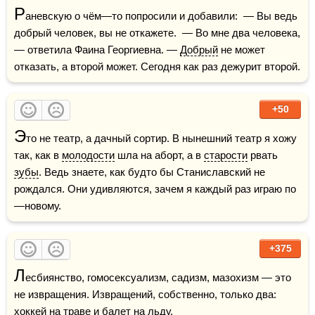
Р
аневскую о чём—то попросили и добавили:  — Вы ведь 
добрый человек, вы не откажете.  — Во мне два человека, 
— ответила Фаина Георгиевна. — 
Добрый
 не может 
отказать, а второй может. Сегодня как раз дежурит второй.
+50
Э
то не театр, а дачный сортир. В нынешний театр я хожу 
так, как в 
молодости
 шла на аборт, а в 
старости
 рвать 
зубы
. Ведь знаете, как будто бы Станиславский не 
рождался. Они удивляются, зачем я каждый раз играю по
—новому.
+375
Л
есбиянство, гомосексуализм, садизм, мазохизм — это 
не извращения. Извращений, собственно, только два: 
хоккей на траве и балет на льду.