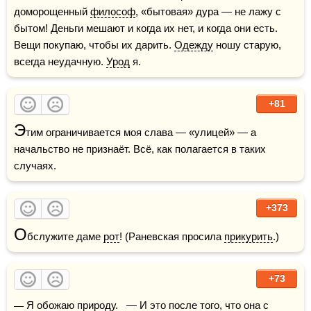
доморощенный 
философ
, «бытовая» дура — не лажу с 
бытом! Деньги мешают и когда их нет, и когда они есть. 
Вещи покупаю, чтобы их дарить. 
Одежду
 ношу старую, 
всегда неудачную. 
Урод
 я.
+81
Э
тим ограничивается моя слава — «улицей» — а 
начальство не признаёт. Всё, как полагается в таких 
случаях.
+373
О
бслужите даме 
рот
! (Раневская просила 
прикурить
.)
+73
— Я обожаю 
природу
.   — И это после того, что она с 