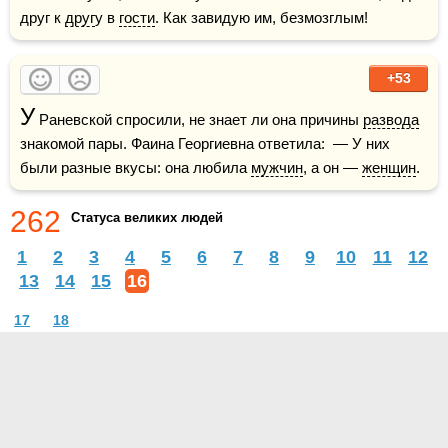
друг к 
друг
у в 
гости
. Как завидую им, безмозглым!
+53
У
 Раневской спросили, не знает ли она причины 
развода
знакомой пары. Фаина Георгиевна ответила:  — У них 
были разные вкусы: она любила 
мужчин
, а он — 
женщин
.
262
Статуса великих людей
1
2
3
4
5
6
7
8
9
10
11
12
13
14
15
16
17
18